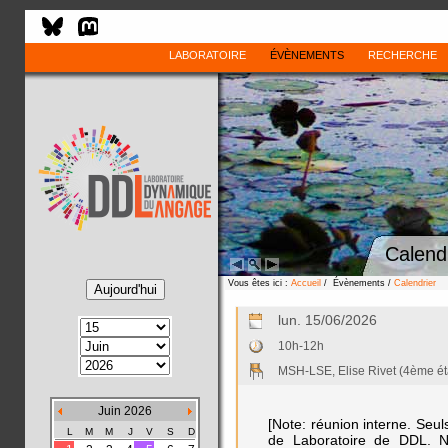
LABORATOIRE
ÉVÈNEMENTS
RECHERCHE
Calend
Vous êtes ici :
Accueil
/ Évènements /
Calendrier
lun. 15/06/2026
10h-12h
MSH-LSE, Elise Rivet (4ème é
Juin 2026
[Note: réunion interne. Seu
L
M
M
J
V
S
D
de Laboratoire de DDL. No