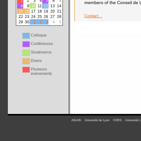
1
2
3
4
5
6
7
members of the Conseil de L
8
9
10
11
12
13
14
15
16
17
18
19
20
21
Contact...
22
23
24
25
26
27
28
29
30
1
2
3
4
5
Colloque
Conférences
Soutenance
Divers
Plusieurs
évènements
ASLAN
-
Université de Lyon
-
CNRS
-
Université 