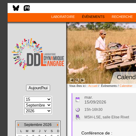
LABORATOIRE
ÉVÈNEMENTS
RECHERCHE
Calend
Vous êtes ici :
Accueil
/ Évènements /
Calendrier
mar.
15/09/2026
15h-16h30
MSH-LSE, salle Elise Rivet
Septembre 2026
L
M
M
J
V
S
D
Conférence de :