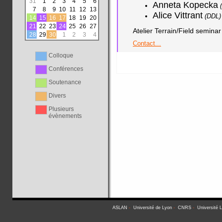
31
1
2
3
4
5
6
Anneta Kopecka
7
8
9
10
11
12
13
Alice Vittrant
(DDL)
14
15
16
17
18
19
20
21
22
23
24
25
26
27
Atelier Terrain/Field seminar
28
29
30
1
2
3
4
Contact...
Colloque
Conférences
Soutenance
Divers
Plusieurs
évènements
ASLAN
-
Université de Lyon
-
CNRS
-
Université 