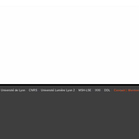
-
Université de Lyon
-
CNRS
-
Université Lumière Lyon 2
-
MSH-LSE
-
IXXI
-
DDL
:
Contact
|
Mention