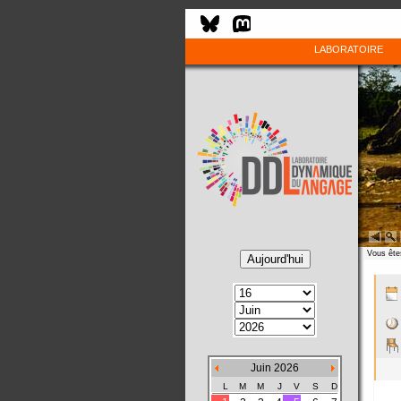
LABORATOIRE
Vous êtes
Juin 2026
L
M
M
J
V
S
D