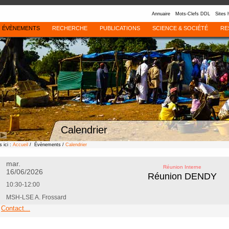
Annuaire
Mots-Clefs DDL
Sites 
ÉVÈNEMENTS
RECHERCHE
PUBLICATIONS
SCIENCE & SOCIÉTÉ
RE
Calendrier
 ici :
Accueil
/ Évènements /
Calendrier
mar.
Réunion Interne
16/06/2026
Réunion DENDY
10:30-12:00
MSH-LSE A. Frossard
Contact...