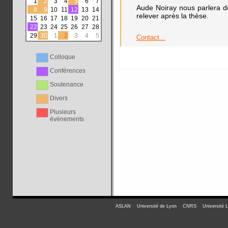
1
2
3
4
5
6
7
Aude Noiray nous parlera d
8
9
10
11
12
13
14
relever après la thèse.
15
16
17
18
19
20
21
22
23
24
25
26
27
28
29
30
1
2
3
4
5
Contact...
Colloque
Conférences
Soutenance
Divers
Plusieurs
évènements
ASLAN
-
Université de Lyon
-
CNRS
-
Université 