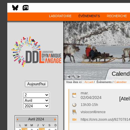
LABORATOIRE
ÉVÈNEMENTS
RECHERCHE
Calend
Vous êtes ici :
Accueil
/ Évènements /
Calendrier
mar.
02/04/2024
[Ate
13h30-15h
visioconférence
Avril 2024
https://cnrs.zoom.us/j/92
L
M
M
J
V
S
D