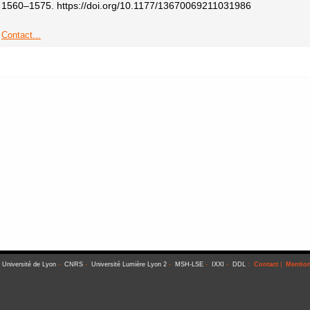
1560–1575. https://doi.org/10.1177/13670069211031986
Contact...
-
Université de Lyon
-
CNRS
-
Université Lumière Lyon 2
-
MSH-LSE
-
IXXI
-
DDL
:
Contact
|
Mention