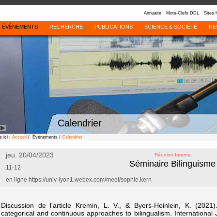
Annuaire
Mots-Clefs DDL
Sites 
ÉVÈNEMENTS
RECHERCHE
PUBLICATIONS
SCIENCE & SOCIÉTÉ
RE
Calendrier
 ici :
Accueil
/ Évènements /
Calendrier
jeu. 20/04/2023
Réunion Interne
Séminaire Bilinguisme
11-12
en ligne https://univ-lyon1.webex.com/meet/sophie.kern
Discussion de l'article Kremin, L. V., & Byers-Heinlein, K. (202
categorical and continuous approaches to bilingualism. International J