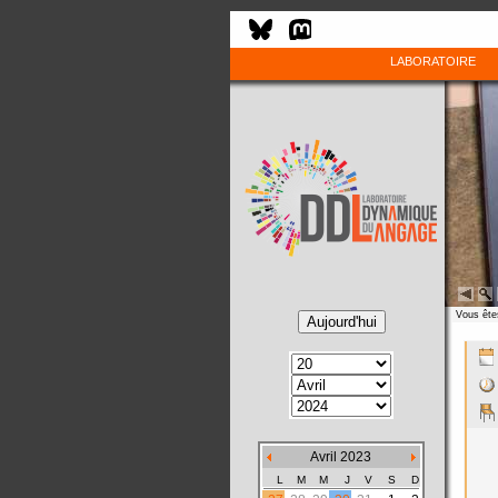
LABORATOIRE
Vous êtes
Avril 2023
L
M
M
J
V
S
D