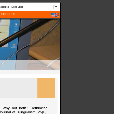
hébergés
Liens utiles
SSOURCES
1). Why not both? Rethinking
ournal of Bilingualism, 25(6),