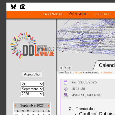
LABORATOIRE
ÉVÈNEMENTS
RECHERCHE
Calend
Vous êtes ici :
Accueil
/ Évènements /
Calendrier
lun. 21/09/2026
15-16h30
MSH-LSE, salle Rivet
Septembre 2026
Conférence de :
L
M
M
J
V
S
D
Gauthier, Dubois