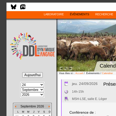
LABORATOIRE
ÉVÈNEMENTS
RECHERCHE
Calend
Vous êtes ici :
Accueil
/ Évènements /
Calendrier
jeu. 24/09/2026
Présen
14h-15h
MSH-LSE, salle E. Léger
Septembre 2026
L
M
M
J
V
S
D
Conférence de :