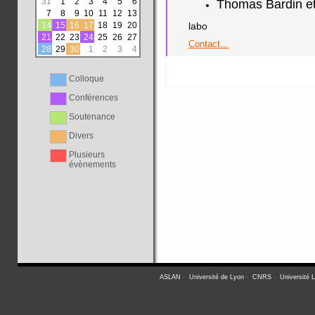
31
1
2
3
4
5
6
Thomas Bardin et
7
8
9
10
11
12
13
14
15
16
17
18
19
20
labo
21
22
23
24
25
26
27
Contact...
28
29
30
1
2
3
4
Colloque
Conférences
Soutenance
Divers
Plusieurs
évènements
ASLAN
-
Université de Lyon
-
CNRS
-
Université 