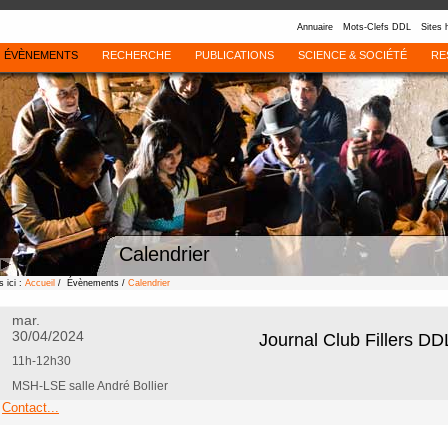
Annuaire
Mots-Clefs DDL
Sites 
ÉVÈNEMENTS
RECHERCHE
PUBLICATIONS
SCIENCE & SOCIÉTÉ
RE
Calendrier
 ici :
Accueil
/ Évènements /
Calendrier
mar.
30/04/2024
Journal Club Fillers DD
11h-12h30
MSH-LSE salle André Bollier
Contact...