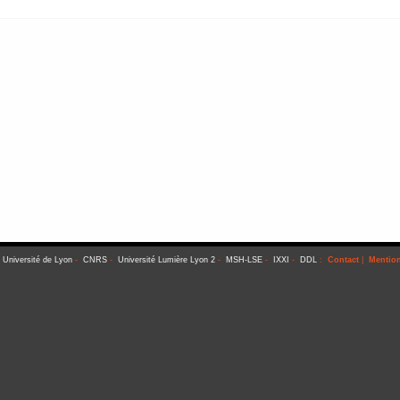
-
Université de Lyon
-
CNRS
-
Université Lumière Lyon 2
-
MSH-LSE
-
IXXI
-
DDL
:
Contact
|
Mention