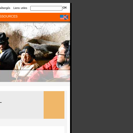
hébergés
Liens utiles
SSOURCES
L