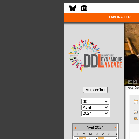
LABORATOIRE
Vous êtes
Avril 2024
L
M
M
J
V
S
D