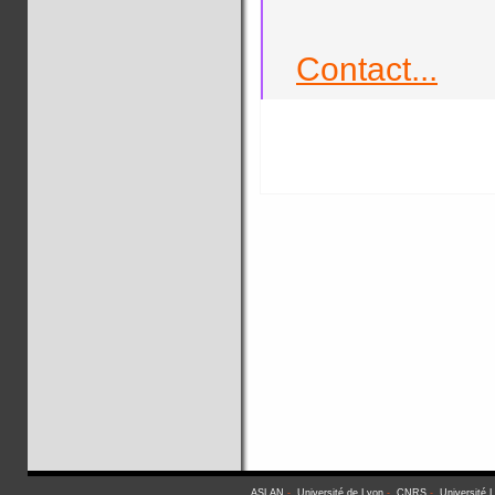
Contact...
ASLAN
-
Université de Lyon
-
CNRS
-
Université 