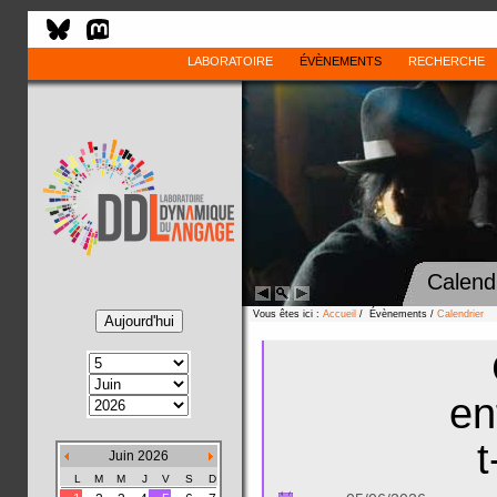
LABORATOIRE
ÉVÈNEMENTS
RECHERCHE
Calend
Vous êtes ici :
Accueil
/ Évènements /
Calendrier
en
t
Juin 2026
L
M
M
J
V
S
D