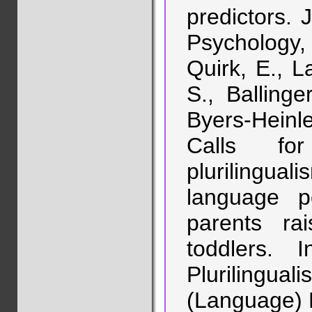
predictors.
Psychology, 
Quirk, E., L
S., Ballinge
Byers-Heinle
Calls for
plurilingua
language p
parents rai
toddlers.
Plurilingu
(Language) 