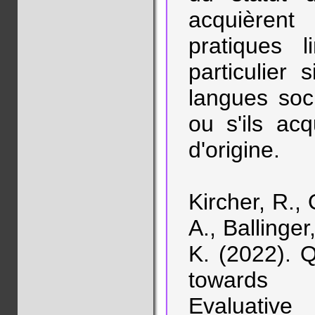
acquièren
pratiques l
particulier
langues soci
ou s'ils ac
d'origine.
Kircher, R., 
A., Ballinger
K. (2022). 
towards c
Evaluativ