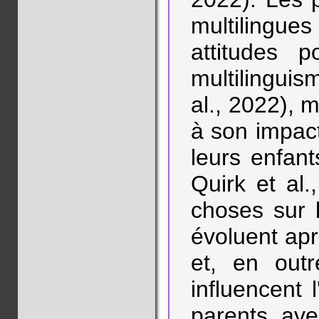
multilingue
attitudes p
multilinguis
al., 2022), 
à son impact
leurs enfant
Quirk et al
choses sur 
évoluent apr
et, en outr
influencent l
parents ave