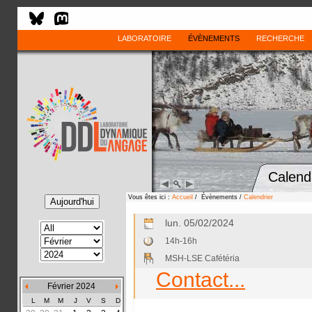
LABORATOIRE
ÉVÈNEMENTS
RECHERCHE
Calend
Vous êtes ici :
Accueil
/ Évènements /
Calendrier
lun. 05/02/2024
14h-16h
MSH-LSE Cafétéria
Contact...
Février 2024
L
M
M
J
V
S
D