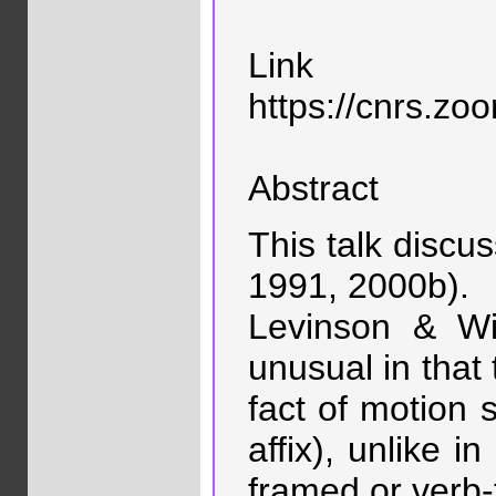
Link
https://cnrs
Abstract
This talk discu
1991, 2000b).
Levinson & Wi
unusual in that 
fact of motion 
affix), unlike i
framed or verb-