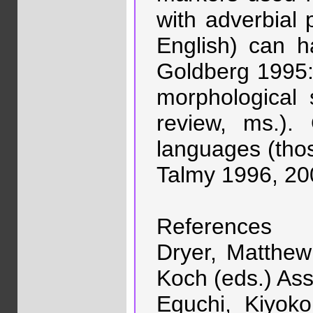
with adverbial 
English) can h
Goldberg 1995: 
morphological 
review, ms.). 
languages (those
Talmy 1996, 200
References
Dryer, Matthew
Koch (eds.) Ass
Eguchi, Kiyok