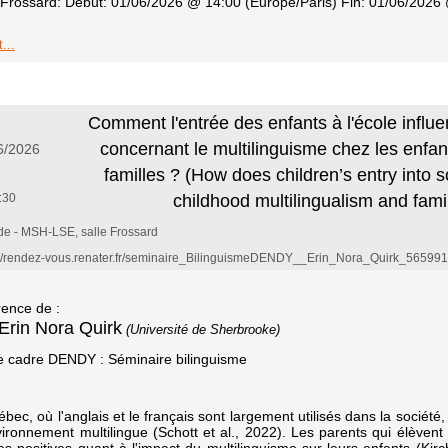
Frossard: Début: 01/06/2026 @ 14:00 (Europe/Paris) Fin: 01/06/2026 
...
Comment l'entrée des enfants à l'école influe
concernant le multilinguisme chez les enfan
6/2026
familles ? (How does children’s entry into 
:30
childhood multilingualism and fami
de - MSH-LSE, salle Frossard
://rendez-vous.renater.fr/seminaire_BilinguismeDENDY__Erin_Nora_Quirk_56599
ence de :
Erin Nora Quirk
(Université de Sherbrooke)
e cadre DENDY : Séminaire bilinguisme
bec, où l'anglais et le français sont largement utilisés dans la sociét
ironnement multilingue (Schott et al., 2022). Les parents qui élèven