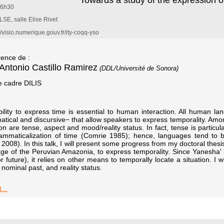
Towards a study of the expression o
16h30
SE, salle Elise Rivet
//visio.numerique.gouv.fr/ity-coqq-yso
ence de :
Antonio Castillo Ramirez
(DDL/Université de Sonora)
e cadre DILIS
ility to express time is essential to human interaction. All human l
tical and discursive− that allow speakers to express temporality. Amo
ion are tense, aspect and mood/reality status. In fact, tense is particul
ammaticalization of time (Comrie 1985); hence, languages tend to b
 2008). In this talk, I will present some progress from my doctoral the
ge of the Peruvian Amazonia, to express temporality. Since Yanesha' i
or future), it relies on other means to temporally locate a situation. I 
 nominal past, and reality status.
...