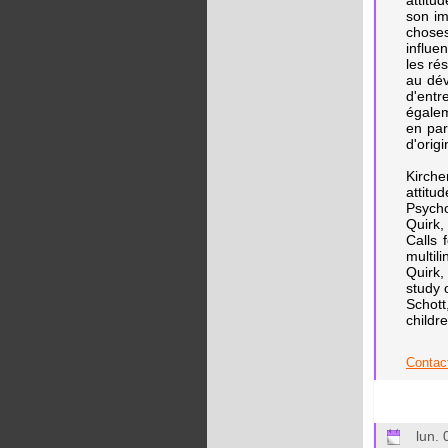
attitu
son im
choses
influe
les ré
au dév
d'entr
égalem
en par
d'origi
Kirche
attitu
Psycho
Quirk,
Calls 
multil
Quirk,
study 
Schott
childr
Contact
lun.