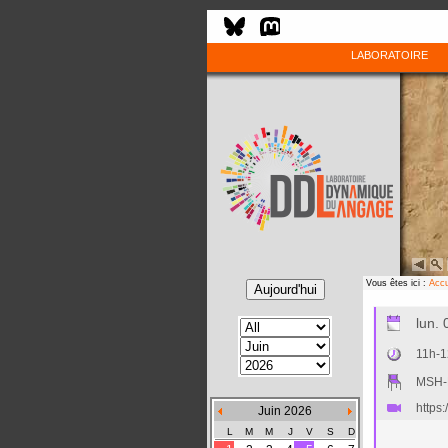
LABORATOIRE
Vous êtes ici :
Accu
lun.
11h-
MSH-L
https
Juin 2026
L
M
M
J
V
S
D