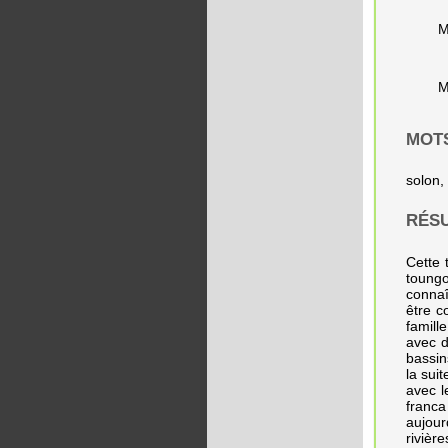
M
M
MOT
solon,
RÉS
Cette 
toungo
connaî
être c
famill
avec d
bassin
la sui
avec l
franca
aujour
rivièr