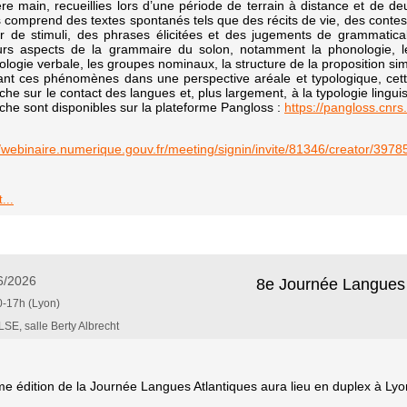
re main, recueillies lors d’une période de terrain à distance et de 
 comprend des textes spontanés tels que des récits de vie, des conte
ir de stimuli, des phrases élicitées et des jugements de grammatical
urs aspects de la grammaire du solon, notamment la phonologie, le 
logie verbale, les groupes nominaux, la structure de la proposition sim
ant ces phénomènes dans une perspective aréale et typologique, cett
che sur le contact des langues et, plus largement, à la typologie lingui
che sont disponibles sur la plateforme Pangloss :
https://pangloss.cnrs
//webinaire.numerique.gouv.fr/meeting/signin/invite/81346/creator/
...
6/2026
8e Journée Langues 
-17h (Lyon)
SE, salle Berty Albrecht
e édition de la Journée Langues Atlantiques aura lieu en duplex à L