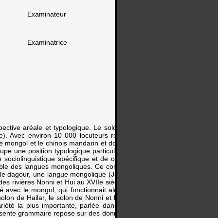
Examinateur
Examinatrice
ective aréale et typologique. Le solon est une langue
e). Avec environ 10 000 locuteurs restants, la langue
e mongol et le chinois mandarin et doit par conséquent
e une position typologique particulière au sein de la
 sociolinguistique spécifique et de contacts prolongés
urable des langues mongoliques. Ce contact remonte aux
c le dagour, une langue mongolique (Janhunen 1996). À
es rivières Nonni et Hui au XVIIe siècle, conjointement
é avec le mongol, qui fonctionnait alors comme lingua
olon de Hailar, le solon de Nonni et le solon d’Ongkor,
ariété la plus importante, parlée dans les bassins des
résente grammaire repose sur des données de terrain de