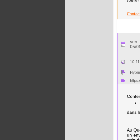
André 
Contact
ven.
05/0
10-11
Hybri
https
Confér
dans l
Au Qué
un env