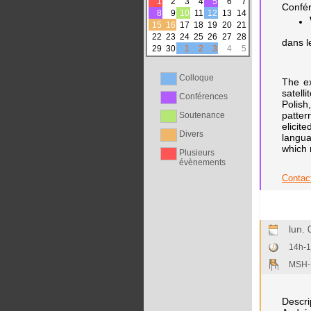
1
2
3
4
5
6
7
Confér
8
9
10
11
12
13
14
15
16
17
18
19
20
21
22
23
24
25
26
27
28
dans l
29
30
1
2
3
4
5
Colloque
The ex
satell
Conférences
Polish,
patter
Soutenance
elicit
Divers
langua
which 
Plusieurs
évènements
Contact
lun.
14h-
MSH-L
Descri