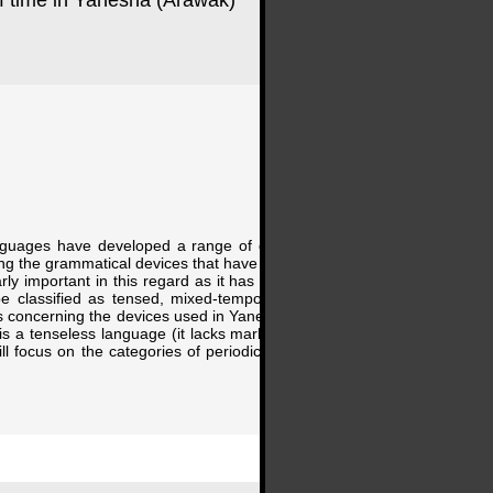
f time in Yanesha (Arawak)
anguages have developed a range of devices –lexical,
ng the grammatical devices that have received special
arly important in this regard as it has been defined as
e classified as tensed, mixed-temporal or tenseless
sis concerning the devices used in Yanesha', an Arawak
s a tenseless language (it lacks markers for present,
will focus on the categories of periodic tense (Jacques