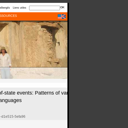
hébergés
Liens utiles
SSOURCES
state events: Patterns of variability
 languages
ce-d1e515-5efa96