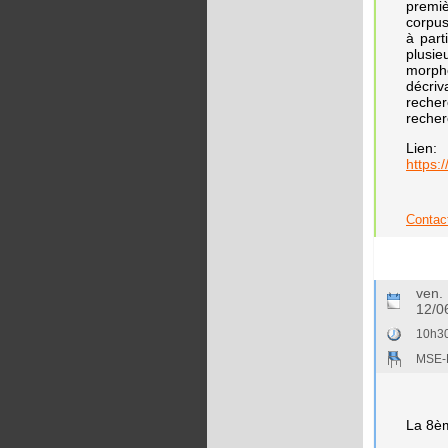
premiè
corpus
à part
plusie
morpho
décriv
recher
recher
Lien:
https:
Contact
ven.
12/0
10h30
MSE-L
La 8èm