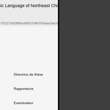
ic Language of Northeast China
/9bce7f15273820ff56a34051538e765adac0acc6
Directrice de thèse
Rapporteure
Examinateur