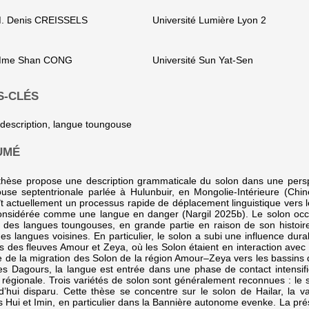
. Denis CREISSELS
Université Lumière Lyon 2
me Shan CONG
Université Sun Yat-Sen
S-CLÉS
 description, langue toungouse
UMÉ
thèse propose une description grammaticale du solon dans une persp
use septentrionale parlée à Hulunbuir, en Mongolie-Intérieure (Chin
t actuellement un processus rapide de déplacement linguistique vers l
onsidérée comme une langue en danger (Nargil 2025b). Le solon occup
e des langues toungouses, en grande partie en raison de son histoire
es langues voisines. En particulier, le solon a subi une influence d
s des fleuves Amour et Zeya, où les Solon étaient en interaction ave
te de la migration des Solon de la région Amour–Zeya vers les bassins d
es Dagours, la langue est entrée dans une phase de contact intensifi
 régionale. Trois variétés de solon sont généralement reconnues : le s
d’hui disparu. Cette thèse se concentre sur le solon de Hailar, la v
es Hui et Imin, en particulier dans la Bannière autonome evenke. La p