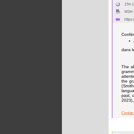
15h-
MSH-L
https:
Confér
dans l
The ab
gramma
attent
the gr
(Smith
langua
past, 
2023),
Contact