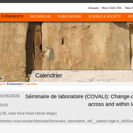
Annuaire
Mots-Clefs DDL
Sites 
ÉVÈNEMENTS
RECHERCHE
PUBLICATIONS
SCIENCE & SOCIÉTÉ
RE
Calendrier
eil
/ Évènements /
Calendrier
 01/06/2026
Séminaire de laboratoire (COVALI): Change-of-
across and within
12h30
SE, salle Elise Rivet (4ème étage)
://rendez-vous.renater.fr/private/Seminaire_laboratoire_ddl__qwbeo-0gjb-b_d400