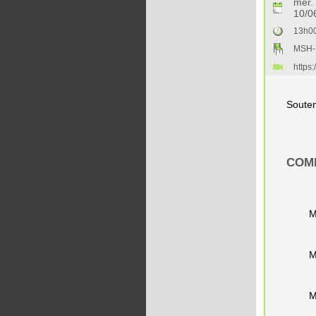
mer.
10/0
13h0
MSH-L
https
Souten
COMP
M
M
M