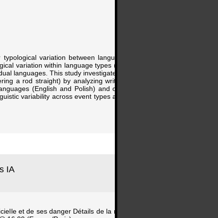
r typological variation between language types (e.g.,
ical variation within language types (e.g., English vs.
dividual languages. This study investigates whether these
ing a rod straight) by analyzing written descriptions
d languages (English and Polish) and one verb framed
uistic variability across event types and the extent to
s IA
cielle et de ses danger Détails de la réservation Salle