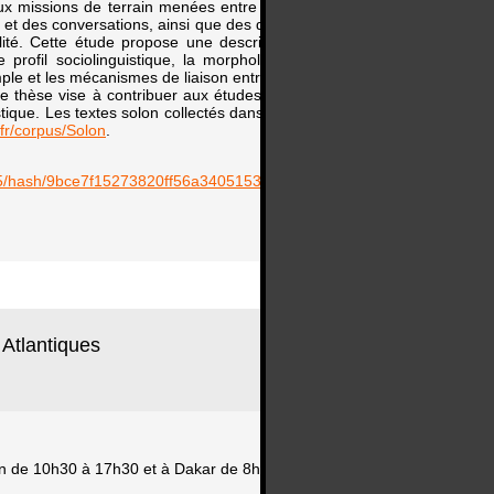
deux missions de terrain menées entre 2022 et 2025. Le
s et des conversations, ainsi que des données obtenues
ité. Cette étude propose une description détaillée de
profil sociolinguistique, la morphologie nominale, la
ple et les mécanismes de liaison entre propositions. En
e thèse vise à contribuer aux études toungouses, à la
stique. Les textes solon collectés dans le cadre de cette
.fr/corpus/Solon
.
39785/hash/9bce7f15273820ff56a34051538e765adac0acc6
.
Atlantiques
yon de 10h30 à 17h30 et à Dakar de 8h30 à 15h30.