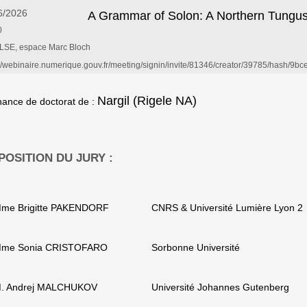
6/2026
A Grammar of Solon: A Northern Tungus
0
SE, espace Marc Bloch
://webinaire.numerique.gouv.fr/meeting/signin/invite/81346/creator/39785/hash
Nargil (Rigele NA)
ance de doctorat de :
OSITION DU JURY :
me Brigitte PAKENDORF
CNRS & Université Lumière Lyon 2
me Sonia CRISTOFARO
Sorbonne Université
. Andrej MALCHUKOV
Université Johannes Gutenberg