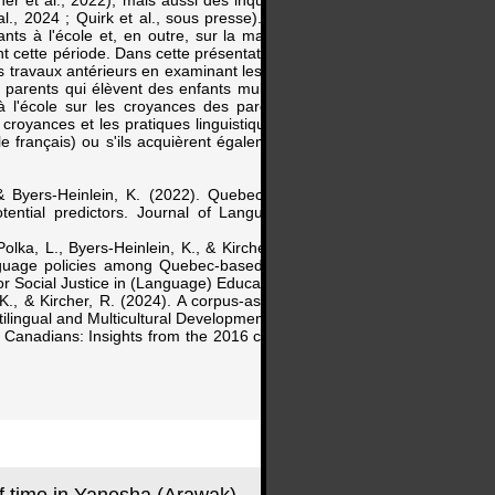
cher et al., 2022), mais aussi des inquiétudes quant à
al., 2024 ; Quirk et al., sous presse). On sait peu de
ts à l'école et, en outre, sur la manière dont elles
nt cette période. Dans cette présentation, je discuterai
es travaux antérieurs en examinant les croyances liées
 parents qui élèvent des enfants multilingues en âge
à l'école sur les croyances des parents, j'aborderai
croyances et les pratiques linguistiques des parents,
t le français) ou s'ils acquièrent également une langue
., & Byers-Heinlein, K. (2022). Quebec-based parents’
otential predictors. Journal of Language and Social
Polka, L., Byers-Heinlein, K., & Kircher, R. (In press).
 language policies among Quebec-based parents raising
for Social Justice in (Language) Education. Routledge.
, K., & Kircher, R. (2024). A corpus-assisted discourse
tilingual and Multicultural Development, 1-19.
al Canadians: Insights from the 2016 census regarding
En savoir plus…