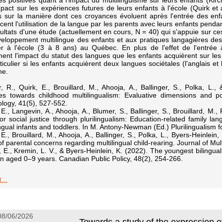
des positives quant à l'impact du multilinguisme sur leurs enfants (Kir
pact sur les expériences futures de leurs enfants à l'école (Quirk et 
 sur la manière dont ces croyances évoluent après l'entrée des enfan
ncent l'utilisation de la langue par les parents avec leurs enfants penda
sultats d'une étude (actuellement en cours, N = 40) qui s'appuie sur c
eloppement multilingue des enfants et aux pratiques langagières des
er à l'école (3 à 8 ans) au Québec. En plus de l'effet de l'entrée 
ent l'impact du statut des langues que les enfants acquièrent sur les 
ticulier si les enfants acquièrent deux langues sociétales (l'anglais e
ne.
r, R., Quirk, E., Brouillard, M., Ahooja, A., Ballinger, S., Polka, L
des towards childhood multilingualism: Evaluative dimensions and p
logy, 41(5), 527-552.
 E., Langevin, A., Ahooja, A., Blumer, S., Ballinger, S., Brouillard, M., 
for social justice through plurilingualism: Education-related family
ingual infants and toddlers. In M. Antony-Newman (Ed.) Plurilingualism 
 E., Brouillard, M., Ahooja, A., Ballinger, S., Polka, L., Byers-Heinlein
of parental concerns regarding multilingual child-rearing. Journal of Mul
, E., Kremin, L. V., & Byers-Heinlein, K. (2022). The youngest bilingu
en aged 0–9 years. Canadian Public Policy, 48(2), 254-266.
...
 08/06/2026