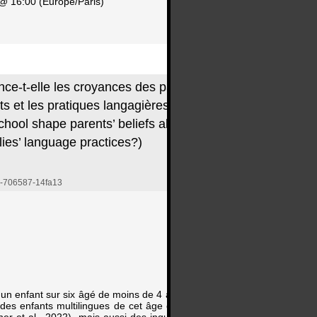
@ 16:00 (Europe/Paris)
nce-t-elle les croyances des parents
ts et les pratiques langagières des
school shape parents’ beliefs about
lies’ language practices?)
1-706587-14fa13
é, un enfant sur six âgé de moins de 4 ans grandit dans
t des enfants multilingues de cet âge ont exprimé des