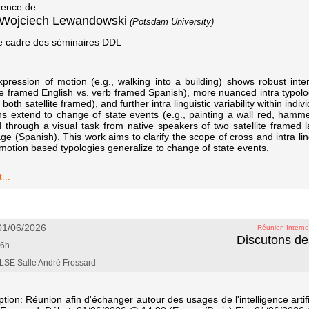
ence de :
Wojciech Lewandowski
(Potsdam University)
e cadre des séminaires DDL
pression of motion (e.g., walking into a building) shows robust inte
ite framed English vs. verb framed Spanish), more nuanced intra typolog
 both satellite framed), and further intra linguistic variability within in
ns extend to change of state events (e.g., painting a wall red, hammer
ed through a visual task from native speakers of two satellite frame
ge (Spanish). This work aims to clarify the scope of cross and intra ling
motion based typologies generalize to change of state events.
...
 01/06/2026
Réunion Interne
Discutons de
16h
SE Salle André Frossard
ption: Réunion afin d'échanger autour des usages de l'intelligence artifi