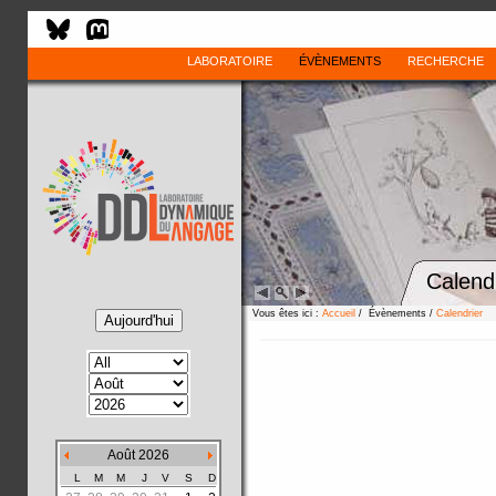
LABORATOIRE
ÉVÈNEMENTS
RECHERCHE
Calend
Vous êtes ici :
Accueil
/ Évènements /
Calendrier
Août 2026
L
M
M
J
V
S
D