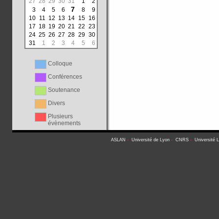
27
28
29
30
31
1
2
7
3
4
5
6
8
9
10
11
12
13
14
15
16
17
18
19
20
21
22
23
24
25
26
27
28
29
30
31
1
2
3
4
5
6
Colloque
Conférences
Soutenance
Divers
Plusieurs
évènements
ASLAN
-
Université de Lyon
-
CNRS
-
Université 