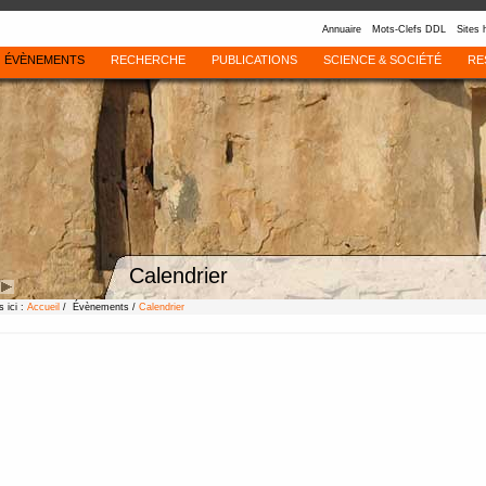
Annuaire
Mots-Clefs DDL
Sites 
ÉVÈNEMENTS
RECHERCHE
PUBLICATIONS
SCIENCE & SOCIÉTÉ
RE
Calendrier
 ici :
Accueil
/ Évènements /
Calendrier