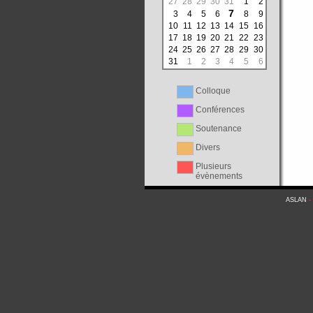
27
28
29
30
31
1
2
7
3
4
5
6
8
9
10
11
12
13
14
15
16
17
18
19
20
21
22
23
24
25
26
27
28
29
30
31
1
2
3
4
5
6
Colloque
Conférences
Soutenance
Divers
Plusieurs
évènements
ASLAN