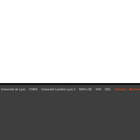
-
Université de Lyon
-
CNRS
-
Université Lumière Lyon 2
-
MSH-LSE
-
IXXI
-
DDL
:
Contact
|
Mention