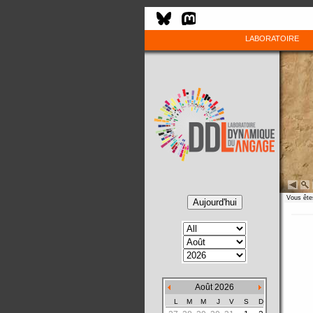
LABORATOIRE
Vous êtes
Août 2026
L
M
M
J
V
S
D