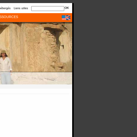
hébergés
Liens utiles
SSOURCES