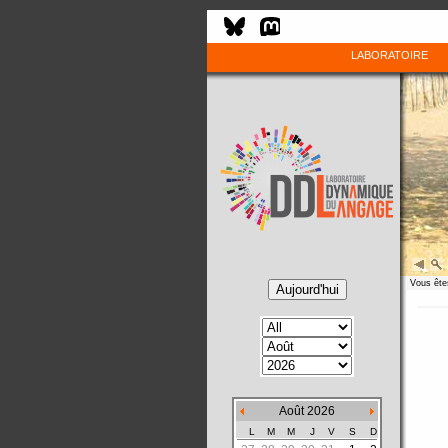
LABORATOIRE
Vous êtes
Août 2026
L
M
M
J
V
S
D