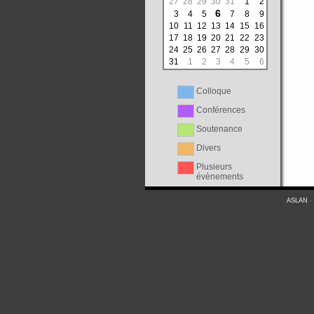
27
28
29
30
31
1
2
6
3
4
5
7
8
9
10
11
12
13
14
15
16
17
18
19
20
21
22
23
24
25
26
27
28
29
30
31
1
2
3
4
5
6
Colloque
Conférences
Soutenance
Divers
Plusieurs
évènements
ASLAN