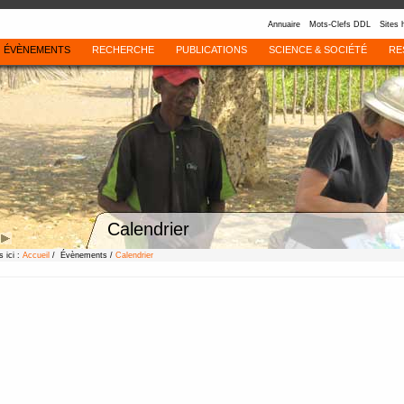
Annuaire
Mots-Clefs DDL
Sites 
ÉVÈNEMENTS
RECHERCHE
PUBLICATIONS
SCIENCE & SOCIÉTÉ
RE
Calendrier
 ici :
Accueil
/ Évènements /
Calendrier