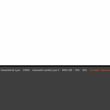
-
Université de Lyon
-
CNRS
-
Université Lumière Lyon 2
-
MSH-LSE
-
IXXI
-
DDL
:
Contact
|
Mention