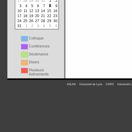
27
28
29
30
31
1
2
8
3
4
5
6
7
9
10
11
12
13
14
15
16
17
18
19
20
21
22
23
24
25
26
27
28
29
30
31
1
2
3
4
5
6
Colloque
Conférences
Soutenance
Divers
Plusieurs
évènements
ASLAN
-
Université de Lyon
-
CNRS
-
Université 