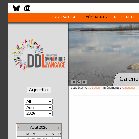
LABORATOIRE
ÉVÈNEMENTS
RECHERCHE
Calend
Vous êtes ici :
Accueil
/ Évènements /
Calendrier
Août 2026
L
M
M
J
V
S
D