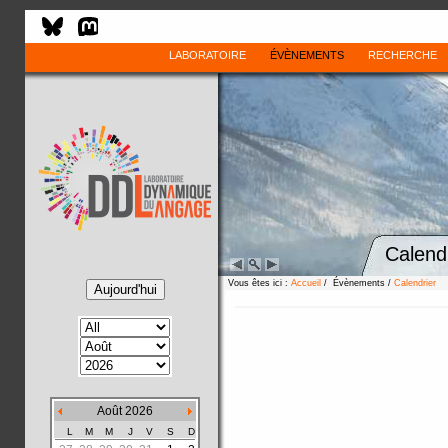
LABORATOIRE
ÉVÈNEMENTS
RECHERCHE
Calend
Vous êtes ici :
Accueil
/ Évènements /
Calendrier
Août 2026
L
M
M
J
V
S
D