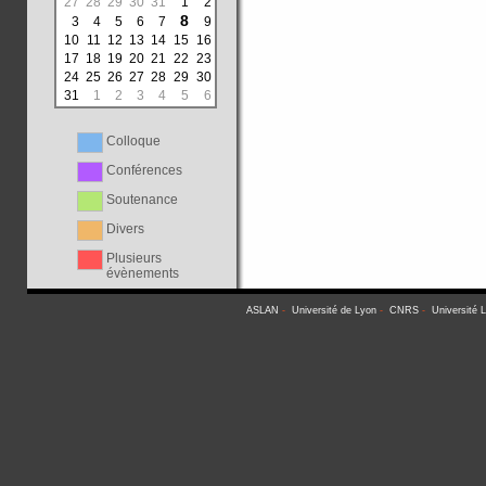
27
28
29
30
31
1
2
8
3
4
5
6
7
9
10
11
12
13
14
15
16
17
18
19
20
21
22
23
24
25
26
27
28
29
30
31
1
2
3
4
5
6
Colloque
Conférences
Soutenance
Divers
Plusieurs
évènements
ASLAN
-
Université de Lyon
-
CNRS
-
Université 