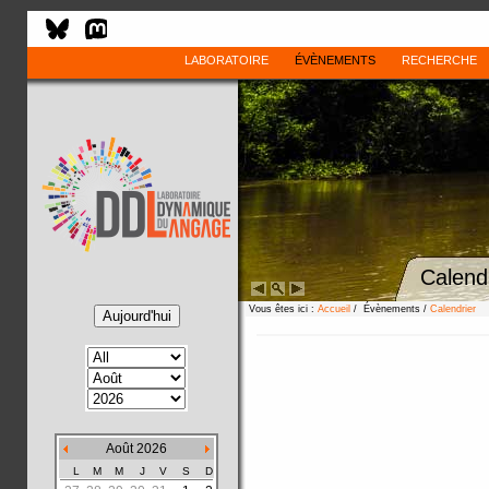
LABORATOIRE
ÉVÈNEMENTS
RECHERCHE
Calend
Vous êtes ici :
Accueil
/ Évènements /
Calendrier
Août 2026
L
M
M
J
V
S
D