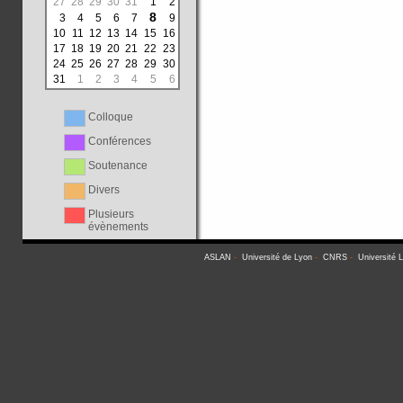
27
28
29
30
31
1
2
8
3
4
5
6
7
9
10
11
12
13
14
15
16
17
18
19
20
21
22
23
24
25
26
27
28
29
30
31
1
2
3
4
5
6
Colloque
Conférences
Soutenance
Divers
Plusieurs
évènements
ASLAN
-
Université de Lyon
-
CNRS
-
Université 