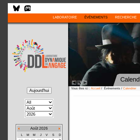
LABORATOIRE
ÉVÈNEMENTS
RECHERCHE
Calend
Vous êtes ici :
Accueil
/ Évènements /
Calendrier
Août 2026
L
M
M
J
V
S
D