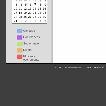
27
28
29
30
31
1
2
7
3
4
5
6
8
9
10
11
12
13
14
15
16
17
18
19
20
21
22
23
24
25
26
27
28
29
30
31
1
2
3
4
5
6
Colloque
Conférences
Soutenance
Divers
Plusieurs
évènements
ASLAN
-
Université de Lyon
-
CNRS
-
Université 