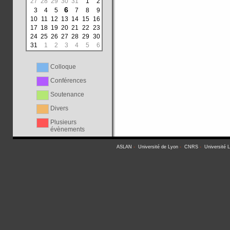
27
28
29
30
31
1
2
6
3
4
5
7
8
9
10
11
12
13
14
15
16
17
18
19
20
21
22
23
24
25
26
27
28
29
30
31
1
2
3
4
5
6
Colloque
Conférences
Soutenance
Divers
Plusieurs
évènements
ASLAN
-
Université de Lyon
-
CNRS
-
Université 