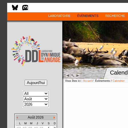
LABORATOIRE
ÉVÈNEMENTS
RECHERCHE
Calend
Vous êtes ici :
Accueil
/ Évènements /
Calendrier
Août 2026
L
M
M
J
V
S
D