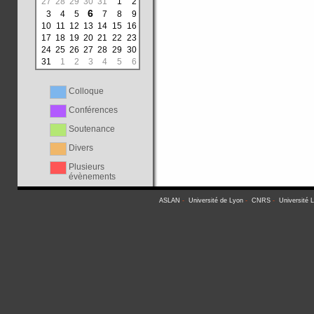
27
28
29
30
31
1
2
6
3
4
5
7
8
9
10
11
12
13
14
15
16
17
18
19
20
21
22
23
24
25
26
27
28
29
30
31
1
2
3
4
5
6
Colloque
Conférences
Soutenance
Divers
Plusieurs
évènements
ASLAN
-
Université de Lyon
-
CNRS
-
Université 