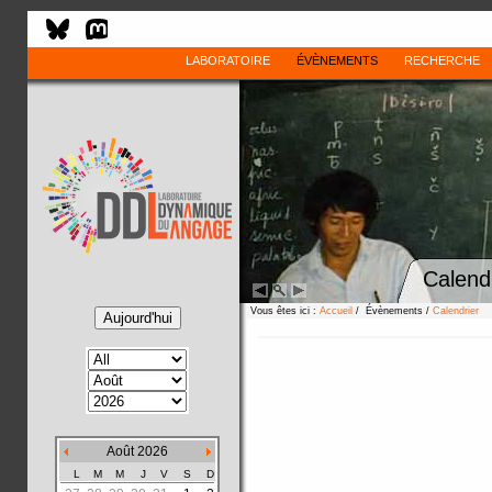
LABORATOIRE
ÉVÈNEMENTS
RECHERCHE
Calend
Vous êtes ici :
Accueil
/ Évènements /
Calendrier
Août 2026
L
M
M
J
V
S
D