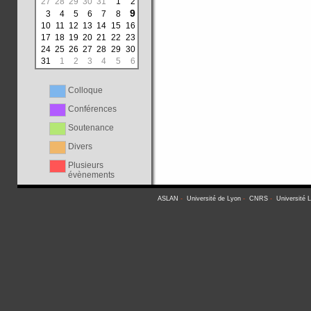
27
28
29
30
31
1
2
9
3
4
5
6
7
8
10
11
12
13
14
15
16
17
18
19
20
21
22
23
24
25
26
27
28
29
30
31
1
2
3
4
5
6
Colloque
Conférences
Soutenance
Divers
Plusieurs
évènements
ASLAN
-
Université de Lyon
-
CNRS
-
Université 