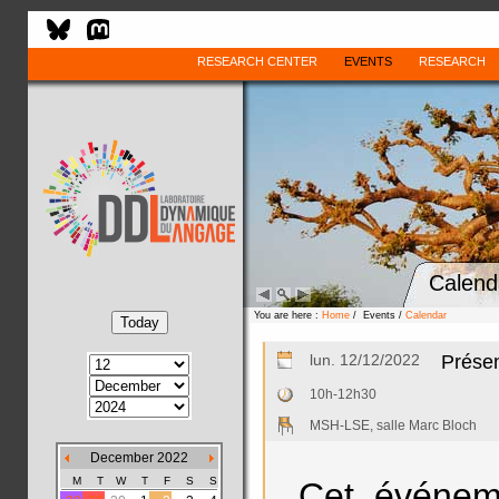
RESEARCH CENTER
EVENTS
RESEARCH
Calend
You are here :
Home
/ Events /
Calendar
lun. 12/12/2022
Présen
10h-12h30
MSH-LSE, salle Marc Bloch
December 2022
M
T
W
T
F
S
S
Cet événeme