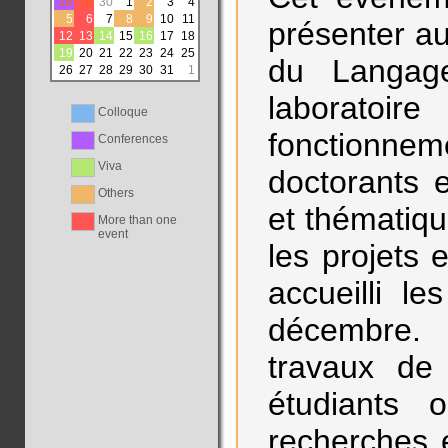
28
29
30
1
2
3
4
5
6
7
8
9
10
11
présenter a
12
13
14
15
16
17
18
19
20
21
22
23
24
25
du Langage
26
27
28
29
30
31
1
laboratoir
Colloque
fonctionn
Conferences
Viva
doctorants 
Others
et thématiq
More than one
event
les projets 
accueilli l
décembre.
travaux de
étudiants 
recherches 