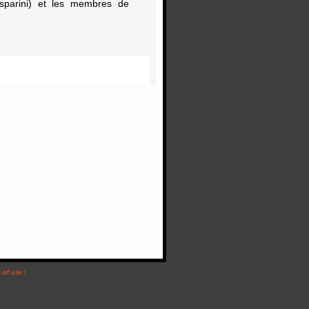
sparini) et les membres de
 of use
|