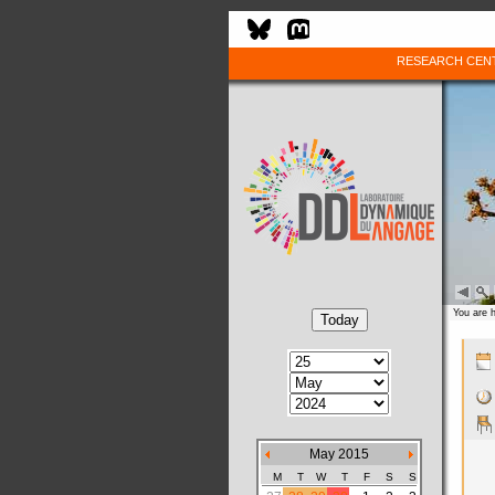
RESEARCH CEN
You are 
May 2015
M
T
W
T
F
S
S