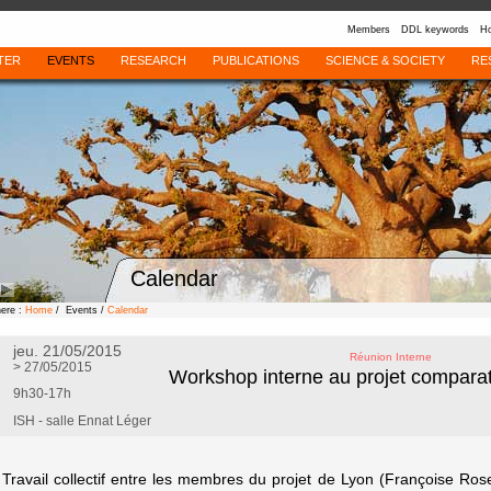
Members
DDL keywords
Ho
TER
EVENTS
RESEARCH
PUBLICATIONS
SCIENCE & SOCIETY
RE
Calendar
here :
Home
/ Events /
Calendar
jeu. 21/05/2015
Réunion Interne
> 27/05/2015
Workshop interne au projet comparati
9h30-17h
ISH - salle Ennat Léger
Travail collectif entre les membres du projet de Lyon (Françoise Ros