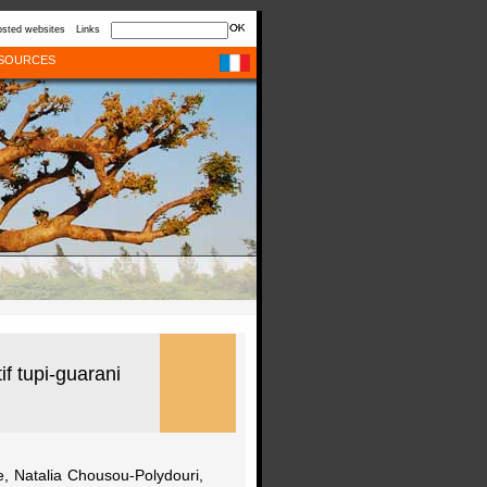
sted websites
Links
SOURCES
f tupi-guarani
e, Natalia Chousou-Polydouri,