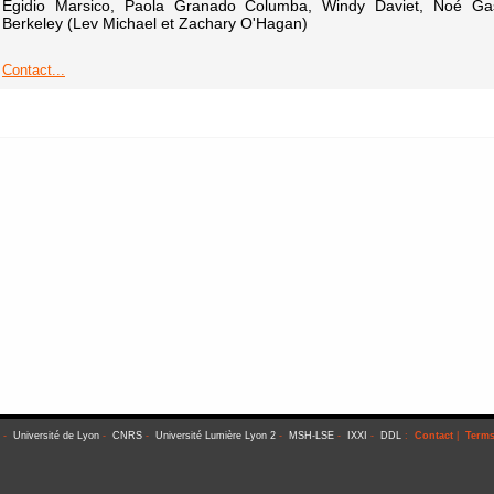
Egidio Marsico, Paola Granado Columba, Windy Daviet, Noé Ga
Berkeley (Lev Michael et Zachary O'Hagan)
Contact...
-
Université de Lyon
-
CNRS
-
Université Lumière Lyon 2
-
MSH-LSE
-
IXXI
-
DDL
:
Contact
|
Terms