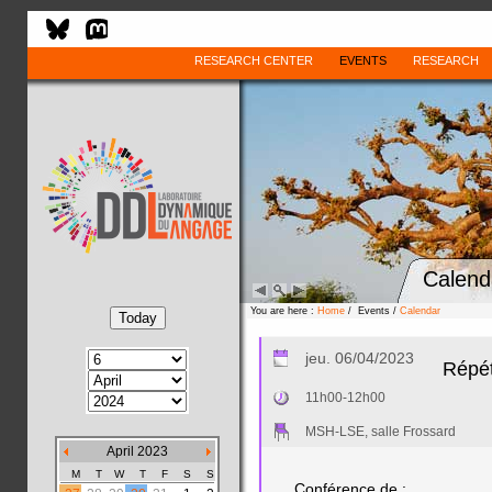
RESEARCH CENTER
EVENTS
RESEARCH
Calend
You are here :
Home
/ Events /
Calendar
jeu. 06/04/2023
Répét
11h00-12h00
MSH-LSE, salle Frossard
April 2023
M
T
W
T
F
S
S
Conférence de :