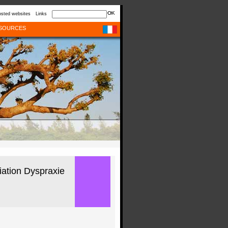
sted websites
Links
SOURCES
iation Dyspraxie