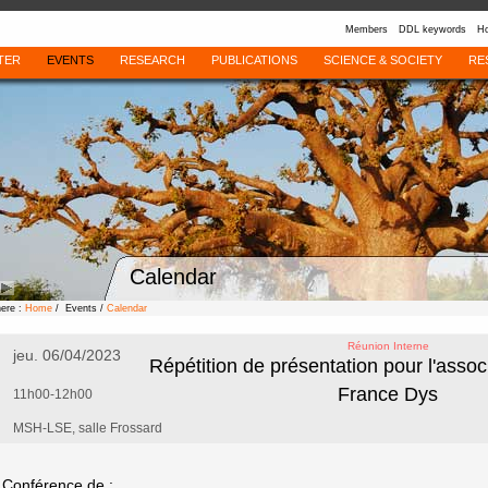
Members
DDL keywords
Ho
TER
EVENTS
RESEARCH
PUBLICATIONS
SCIENCE & SOCIETY
RE
Calendar
here :
Home
/ Events /
Calendar
Réunion Interne
jeu. 06/04/2023
Répétition de présentation pour l'assoc
France Dys
11h00-12h00
MSH-LSE, salle Frossard
Conférence de :