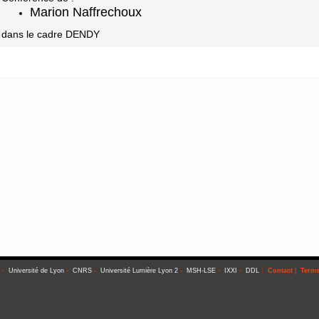
Marion Naffrechoux
dans le cadre DENDY
-
Université de Lyon
-
CNRS
-
Université Lumière Lyon 2
-
MSH-LSE
-
IXXI
-
DDL
:
Contact
|
Terms