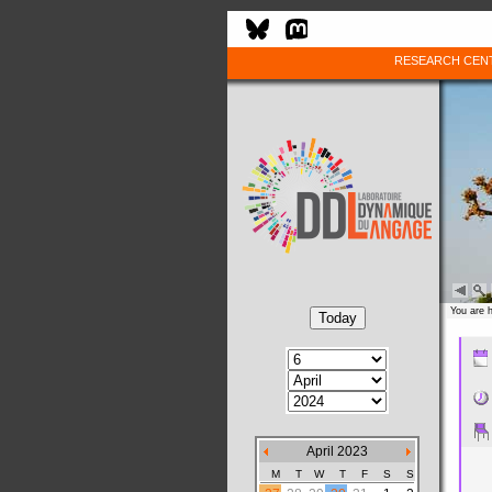
RESEARCH CEN
You are 
April 2023
M
T
W
T
F
S
S