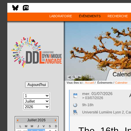
LABORATOIRE
ÉVÈNEMENTS
RECHERCHE
Calend
Vous êtes ici :
Accueil
/ Évènements /
Calendrier
mer. 01/07/2026
> 03/07/2026
9h-18h
Université Lumière Lyon 2, 
Juillet 2026
L
M
M
J
V
S
D
The 16th In