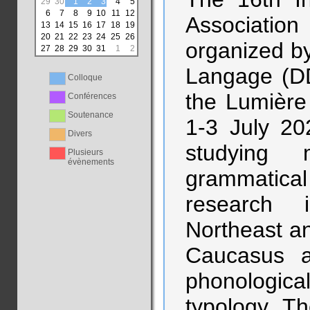
29
30
1
2
3
4
5
6
7
8
9
10
11
12
Association 
13
14
15
16
17
18
19
20
21
22
23
24
25
26
organized b
27
28
29
30
31
1
2
Langage (DD
Colloque
the Lumière
Conférences
Soutenance
1-3 July 20
Divers
studying m
Plusieurs
évènements
grammatica
research 
Northeast an
Caucasus 
phonologic
typology. Th