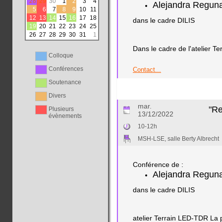
28
29
30
1
2
3
4
Alejandra Regu
5
6
7
8
9
10
11
12
13
14
15
16
17
18
dans le cadre DILIS
19
20
21
22
23
24
25
26
27
28
29
30
31
1
Dans le cadre de l'atelier T
Colloque
Conférences
Contact...
Soutenance
Divers
mar.
"Re
Plusieurs
13/12/2022
évènements
10-12h
MSH-LSE, salle Berty Albrecht
Conférence de :
Alejandra Regun
dans le cadre DILIS
atelier Terrain LED-TDR La p