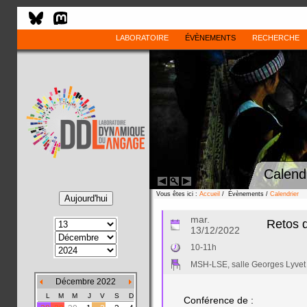
LABORATOIRE
ÉVÈNEMENTS
RECHERCHE
Calend
Vous êtes ici :
Accueil
/ Évènements /
Calendrier
mar.
Retos d
13/12/2022
10-11h
MSH-LSE, salle Georges Lyvet
Décembre 2022
L
M
M
J
V
S
D
Conférence de :