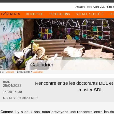
Annuaire
Mots-Clefs DDL
Sites 
ÉVÈNEMENTS
RECHERCHE
PUBLICATIONS
SCIENCE & SOCIÉTÉ
RE
Calendrier
 ici :
Accueil
/ Évènements /
Calendrier
mar.
Rencontre entre les doctorants DDL et 
25/04/2023
master SDL
14h30-15h30
MSH-LSE Cafétaria RDC
Comme il y a deux ans, nous prévoyons une rencontre entre les ét