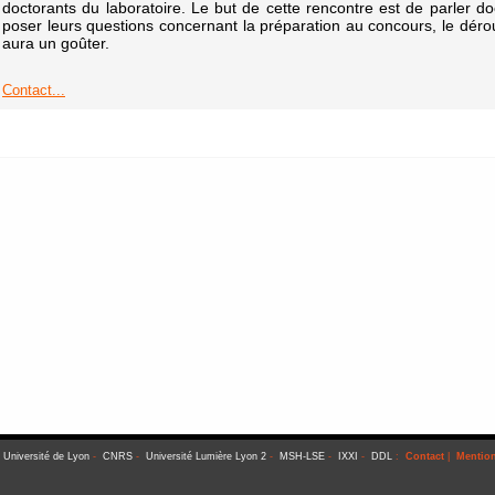
doctorants du laboratoire. Le but de cette rencontre est de parler do
poser leurs questions concernant la préparation au concours, le dérou
aura un goûter.
Contact...
-
Université de Lyon
-
CNRS
-
Université Lumière Lyon 2
-
MSH-LSE
-
IXXI
-
DDL
:
Contact
|
Mention