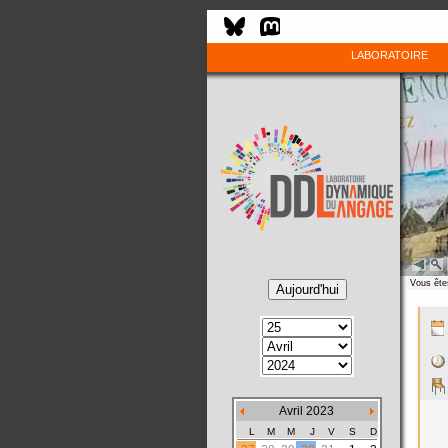
LABORATOIRE
Vous êtes
Avril 2023
L
M
M
J
V
S
D