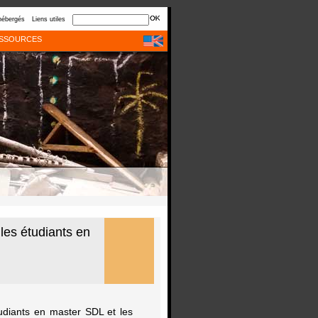
hébergés
Liens utiles
SSOURCES
les étudiants en
udiants en master SDL et les