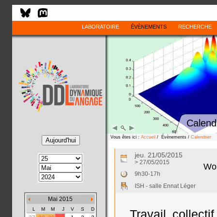
LABORATOIRE
ÉVÈNEMENTS
RECHERCHE
Calend
Vous êtes ici :
Accueil
/ Évènements /
Calendrier
jeu. 21/05/2015
> 27/05/2015
Wor
9h30-17h
ISH - salle Ennat Léger
Mai 2015
L
M
M
J
V
S
D
Travail collect