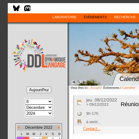
LABORATOIRE
ÉVÈNEMENTS
RECHERCHE
Calend
Vous êtes ici :
Accueil
/ Évènements /
Calendrier
jeu. 08/12/2022
Réunion
> 09/12/2022
9h-17h
à venir...
Décembre 2022
Contact...
L
M
M
J
V
S
D