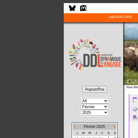
LABORATOIRE
Vous êtes
Février 2025
L
M
M
J
V
S
D