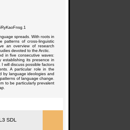
6RyKaoFnsg.1
 language spreads. With roots in
re patterns of cross-linguistic
give an overview of research
udies devoted to the Arctic.
ed in five consecutive waves:
establishing its presence in
I will discuss possible factors
ts. A particular role in the
ed by language ideologies and
nt patterns of language change.
m to be particularly prevalent
ap.
 L3 SDL