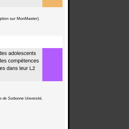
ription sur MonMaster).
des adolescents
ur les compétences
ues dans leur L2
e de Sorbonne Université,