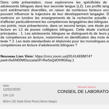
Dans cette présentation, nous explorerons les spécificités de 
adolescents bilingues dans leur seconde langue (L2). Les profils lang
sont extrêmement diversifiés, en raison de nombreux facteurs env
pouvant influencer la trajectoire de leur développement langagier.
mettrons en lumière les enseignements de la recherche actuelle s
d’affecter particulièrement les compétences langagières des bilingues à
ces points, nous présenterons, dans un second temps, une étude po
lecture en L2 de jeunes collégiens bilingues. Cette étude s’artic
principales : 1. Les adolescents bilingues se distinguent-ils de leur
de compétences en lecture, notamment en identification des mots é
texte ? 2. Les tests standardisés et étalonnés pour les monolingues son
compétences en lecture d’adolescents bilingues ?
Nouveau Lien Visio:
https://cnrs.zoom.us/j/91414698874?
pwd=0w5N00MDszzaIaOFrRwSsQdOH9G6ay.1
mer.
Réunion Interne
12/02/2025
CONSEIL DE LABORATO
10h-12h
MSH-LSE Salle Elise Rivet (4ème étage)