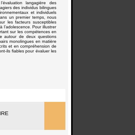
l’évaluation langagière des
agiers des individus bilingues
ironnementaux et individuels
 Dans un premier temps, nous
ur les facteurs susceptibles
 l’adolescence. Pour illustrer
rtant sur les compétences en
ule autour de deux questions
s pairs monolingues en matière
crits et en compréhension de
t-ils fiables pour évaluer les
IRE