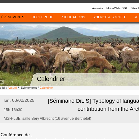
Annuaire
Mots-Clefs DDL
Sites 
ÉVÈNEMENTS
RECHERCHE
PUBLICATIONS
SCIENCE & SOCIÉTÉ
RE
Calendrier
 ici :
Accueil
/ Évènements /
Calendrier
lun. 03/02/2025
[Séminaire DiLiS] Typology of langu
contribution from the Arct
15h-16h30
MSH-LSE, salle Bery Albrecht (16 avenue Berthelot)
Conférence de :