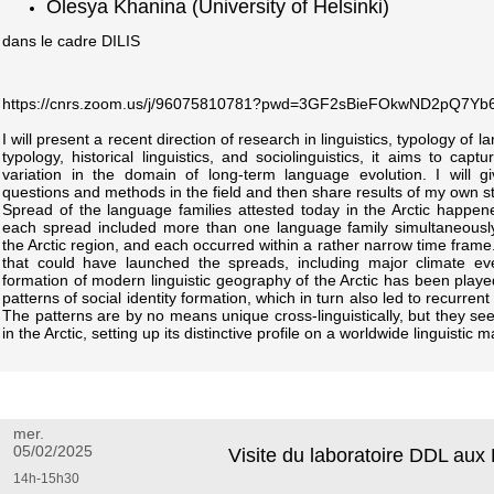
Olesya Khanina (University of Helsinki)
dans le cadre DILIS
https://cnrs.zoom.us/j/96075810781?pwd=3GF2sBieFOkwND2pQ7Yb
I will present a recent direction of research in linguistics, typology of
typology, historical linguistics, and sociolinguistics, it aims to captu
variation in the domain of long-term language evolution. I will 
questions and methods in the field and then share results of my own st
Spread of the language families attested today in the Arctic happen
each spread included more than one language family simultaneously 
the Arctic region, and each occurred within a rather narrow time frame. 
that could have launched the spreads, including major climate even
formation of modern linguistic geography of the Arctic has been play
patterns of social identity formation, which in turn also led to recurre
The patterns are by no means unique cross-linguistically, but they see
in the Arctic, setting up its distinctive profile on a worldwide linguistic m
mer.
05/02/2025
Visite du laboratoire DDL aux
14h-15h30