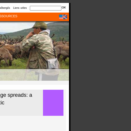
hébergés
Liens utiles
SSOURCES
age spreads: a
ic