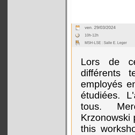
ven. 29/03/2024
10h-12h
MSH-LSE : Salle E. Leger
Lors de ce
différents 
employés en
étudiées. L
tous. Mer
Krzonowski p
this worksh