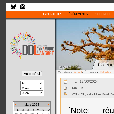
LABORATOIRE
ÉVÈNEMENTS
RECHERCHE
Calend
Vous êtes ici :
Accueil
/ Évènements /
Calendrier
mar. 12/03/2024
14h-16h
MSH-LSE, salle Elise Rivet (4
Mars 2024
[Note: ré
L
M
M
J
V
S
D