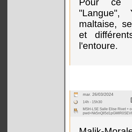
Pour ce p
"Langue",
maltaise, se
et différen
l'entoure.
mar. 26/03/2024
14h - 15h30
MSH-LSE Salle Elise Rivet + o
pwd=Nk5nQll5d1pGMlR0SEVI
Malik-Mor