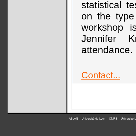
statistical
on the type
workshop is
Jennifer 
attendance.
Contact...
ASLAN
-
Université de Lyon
-
CNRS
-
Université 