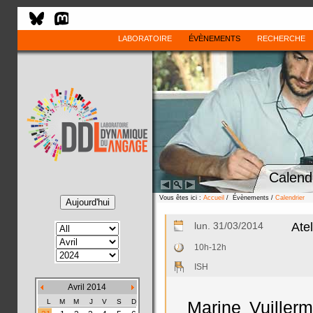
LABORATOIRE
ÉVÈNEMENTS
RECHERCHE
Calend
Vous êtes ici :
Accueil
/ Évènements /
Calendrier
lun. 31/03/2014
Ate
10h-12h
ISH
Avril 2014
L
M
M
J
V
S
D
Marine Vuillerm