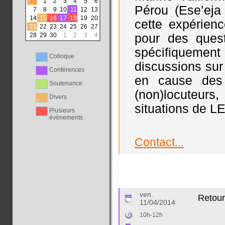
31
1
2
3
4
5
6
Pérou (Ese’eja
7
8
9
10
11
12
13
14
15
16
17
18
19
20
cette expérienc
21
22
23
24
25
26
27
28
29
30
1
2
3
4
pour des quest
spécifiquement 
Colloque
discussions sur 
Conférences
en cause des l
Soutenance
(non)locuteurs
Divers
situations de L
Plusieurs
évènements
Contact...
ven.
Retour
11/04/2014
10h-12h