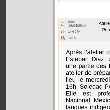
mer.
Ateli
16/04/2014
Pér
14H-17H
100 A
Après l’atelier
Esteban Diaz, q
une partie des 
atelier de prép
lieu le mercred
16h. Soledad Pe
Elle est prof
Nacional, Mexic
langues indigè