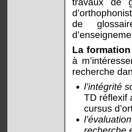
travaux de g
d’orthophonis
de glossai
d’enseignemen
La formation
à m’intéresse
recherche dan
l’intégrité s
TD réflexif
cursus d’o
l’évaluatio
recherche
e