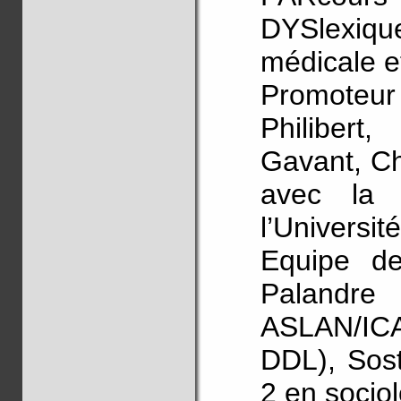
DYSlexique
médicale et
Promoteur 
Philibert
Gavant, Ch
avec la 
l’Universi
Equipe de
Palandre
ASLAN/ICA
DDL), Sos
2 en sociol