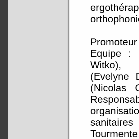
ergothéra
orthophonie
Promoteur 
Equipe : I
Witko), M
(Evelyne D
(Nicolas 
Responsa
organisati
sanitair
Tourmente