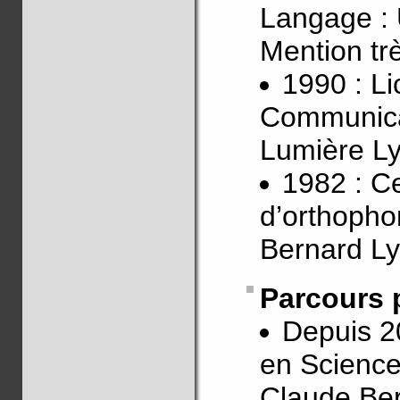
Langage : 
Mention trè
1990 : L
Communicat
Lumière L
1982 : Ce
d’orthopho
Bernard L
Parcours 
Depuis 2
en Science
Claude Be