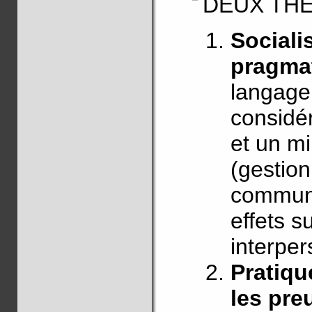
DEUX TH
Sociali
pragma
langage 
considé
et un m
(gestion
communi
effets s
interper
Pratiqu
les pre