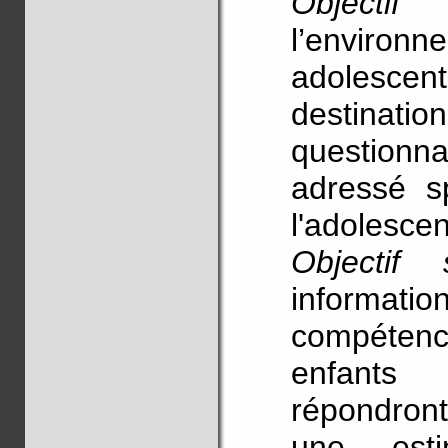
Objectif 
l’environ
adolescent
destinatio
questionna
adressé s
l'adolescen
Objectif 
informatio
compétence
enfants
répondron
une est