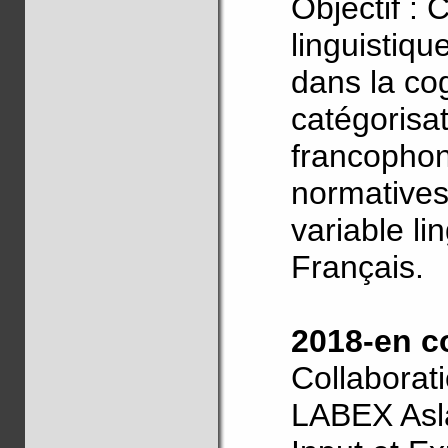
Objectif : 
linguistiq
dans la cog
catégorisa
francophon
normatives
variable lin
Français.
2018-en c
Collaborat
LABEX Asl