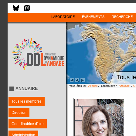
LABORATOIRE
ÉVÈNEMENTS
RECHERCHE
Tous l
Vous êtes ici :
Accueil
/ Laboratoire /
Annuaire
/
C
ANNUAIRE
Tous les membres
Direction
Coordinatrice d'axe
Administration