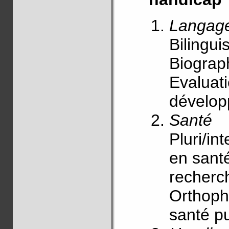
Langag
Bilingui
Biograph
Evaluat
dévelop
Santé
Pluri/in
en santé
recherch
Orthoph
santé pu