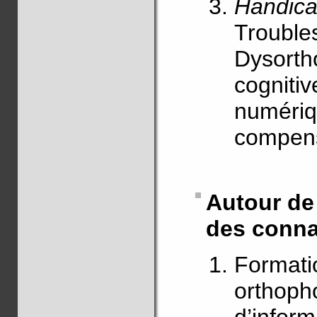
Handic
Trouble
Dysortho
cognitiv
numériq
compensa
Autour de 
des conna
Formatio
orthoph