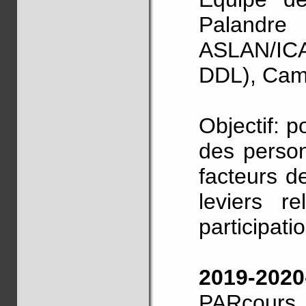
Palandre
ASLAN/ICA
DDL), Cami
Objectif: p
des perso
facteurs de
leviers r
participati
2019-20
PARcour