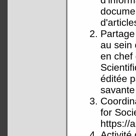
d’infor
document
d'article
Partage
au sein
en chef
Scienti
éditée 
savante
Coordin
for Soc
https://a
Activit