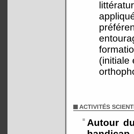
littérat
appliqué
préféren
entourag
formati
(initial
orthoph
ACTIVITÉS SCIENT
Autour du
handicap