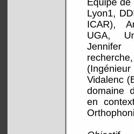
Equipe de 
Lyon1, DD
ICAR), A
UGA, Uni
Jennifer
recherch
(Ingénieur
Vidalenc (
domaine d
en context
Orthophoni