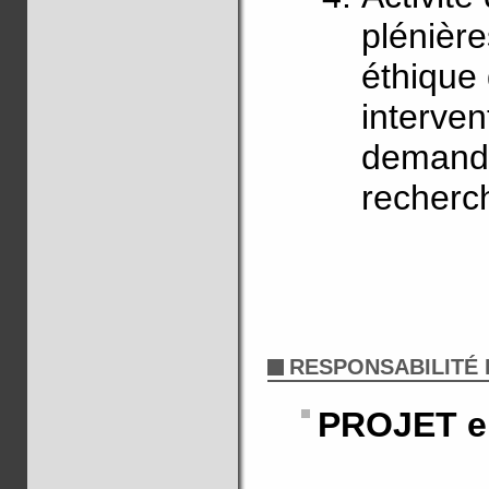
plénièr
éthique 
interve
demande
recherc
RESPONSABILITÉ 
PROJET 