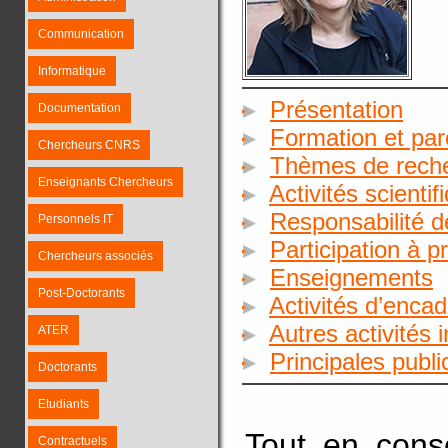
Communication
Informatique
Présentation
Documentation
Formation et par
Chercheurs CNRS
Thèmes de rech
Enseignants Chercheurs
Activités scientif
Responsabilité d
Personnels IT
Participation à p
Chercheurs associés
Enseignements
Post-Doctorants
Activités d’enca
Autres activités 
ATER
Principales publ
Doctorants
Etudiants
Tout en conse
Contractuels