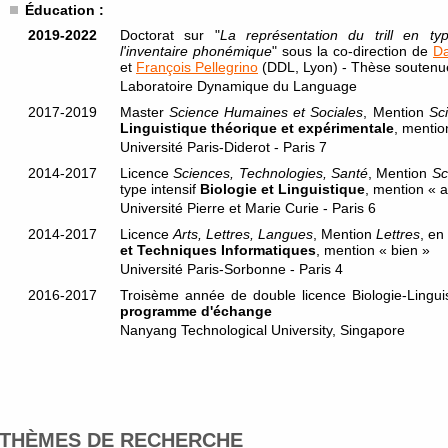
Éducation :
2019-2022
Doctorat sur "
La représentation du trill en ty
l'inventaire phonémique
" sous la co-direction de
D
et
François Pellegrino
(DDL, Lyon) - Thèse soutenu
Laboratoire Dynamique du Language
2017-2019
Master
Science Humaines et Sociales
, Mention
Sc
Linguistique théorique et expérimentale
, mention
Université Paris-Diderot - Paris 7
2014-2017
Licence
Sciences, Technologies, Santé
, Mention
Sc
type intensif
Biologie et Linguistique
, mention « 
Université Pierre et Marie Curie - Paris 6
2014-2017
Licence
Arts, Lettres, Langues
, Mention
Lettres
, en
et Techniques Informatiques
, mention « bien »
Université Paris-Sorbonne - Paris 4
2016-2017
Troisème année de double licence Biologie-Linguis
programme d'échange
Nanyang Technological University, Singapore
THÈMES DE RECHERCHE