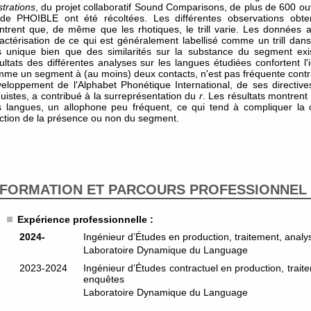
ustrations
, du projet collaboratif Sound Comparisons, de plus de 600 o
 de PHOIBLE ont été récoltées. Les différentes observations obt
trent que, de même que les rhotiques, le trill varie. Les données 
actérisation de ce qui est généralement labellisé comme un trill da
 unique bien que des similarités sur la substance du segment exis
ultats des différentes analyses sur les langues étudiées confortent l'id
me un segment à (au moins) deux contacts, n'est pas fréquente contra
eloppement de l'Alphabet Phonétique International, de ses directive
guistes, a contribué à la surreprésentation du
r
. Les résultats montrent q
 langues, un allophone peu fréquent, ce qui tend à compliquer la c
ction de la présence ou non du segment.
FORMATION ET PARCOURS PROFESSIONNEL
Expérience professionnelle :
2024-
Ingénieur d’Études en production, traitement, anal
Laboratoire Dynamique du Language
2023-2024
Ingénieur d’Études contractuel en production, trai
enquêtes
Laboratoire Dynamique du Language