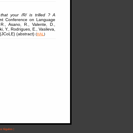
hat your /R/ is trilled ? A
oint Conference on Language
R., Asano, R., Valente, D.,
i, Y., Rodrigues, E., Vasileva,
 (JCoLE) (abstract)
(
HAL
)
s légales
|