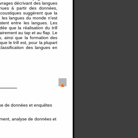
uvrages décrivant des langues
enues à partir des données,
acoustiques suggèrent que la
ns les langues du monde n'est
tent entre les langues. Les
ée que la réalisation du trill
irement au tap et au flap. Le
s, ainsi que la formation des
ue le trill est, pour la plupart
lassification des langues en
yse de données et enquêtes
tement, analyse de données et