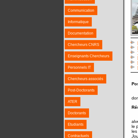
Communication
Informatique
Documentation
Chercheurs CNRS
Enseignants Chercheurs
Personnels IT
Chercheurs associés
Pos
Post-Doctorants
don
ATER
Ré
Doctorants
alv
Etudiants
le 
le
Contractuels
Jou