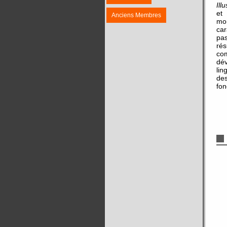
Ill
et
Anciens Membres
mon
car
pas
rés
com
dév
lin
des
fon