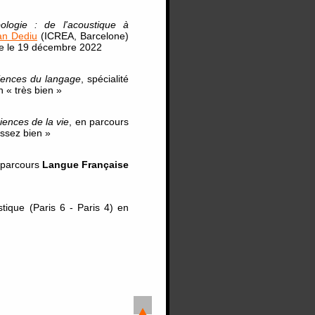
pologie : de l'acoustique à
an Dediu
(ICREA, Barcelone)
e le 19 décembre 2022
iences du langage
, spécialité
 « très bien »
iences de la vie
, en parcours
assez bien »
 parcours
Langue Française
tique (Paris 6 - Paris 4) en