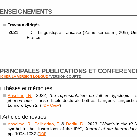
ENSEIGNEMENTS
Travaux dirigés :
2021
TD - Linguistique française (2ème semestre, 20h), Un
France
PRINCIPALES PUBLICATIONS ET CONFÉRENC
ICHER LA VERSION LONGUE
/ VERSION COURTE
Thèses et mémoires
Anselme, R.
, 2022, "
La représentation du trill en typologie : d
phonémique
", Thèse, École doctorale Lettres, Langues, Linguistiq
Lumière Lyon 2
(
PDF
,
Couv'
)
Articles de revues
Anselme, R.
,
Pellegrino, F.
&
Dediu, D.
, 2023, "What’s in the r? 
symbol in the Illustrations of the IPA",
Journal of the Internation
pp. 1003-1032
(
DOI
)