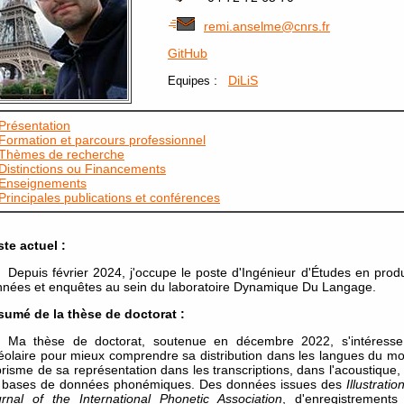
remi.anselme@cnrs.fr
GitHub
:
DiLiS
Equipes
Présentation
Formation et parcours professionnel
Thèmes de recherche
Distinctions ou Financements
Enseignements
Principales publications et conférences
te actuel :
Depuis février 2024, j'occupe le poste d'Ingénieur d'Études en produ
nées et enquêtes au sein du laboratoire Dynamique Du Langage.
sumé de la thèse de doctorat :
Ma thèse de doctorat, soutenue en décembre 2022, s'intéresse à
éolaire pour mieux comprendre sa distribution dans les langues du mon
prisme de sa représentation dans les transcriptions, dans l'acoustique
s bases de données phonémiques. Des données issues des
Illustrati
rnal of the International Phonetic Association
, d'enregistrement