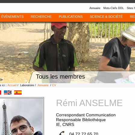
Annuaire
Mots-Clefs DDL
Sites 
ÉVÈNEMENTS
RECHERCHE
PUBLICATIONS
SCIENCE & SOCIÉTÉ
RE
Tous les membres
 ici :
Accueil
/ Laboratoire /
Annuaire
/
CV
Rémi ANSELME
Correspondant Communication
Responsable Bibliothéque
IE, CNRS
04 72 72 65 70