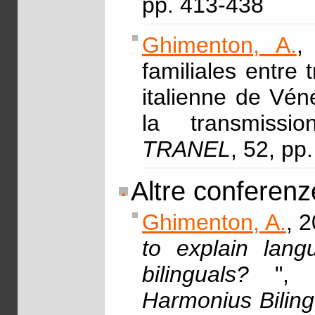
pp. 413-438
Ghimenton, A.
,
familiales entre 
italienne de Véné
la transmissi
TRANEL
, 52, pp
Altre conferenze
Ghimenton, A.
, 2
to explain lang
bilinguals?
"
Harmonius Bilin