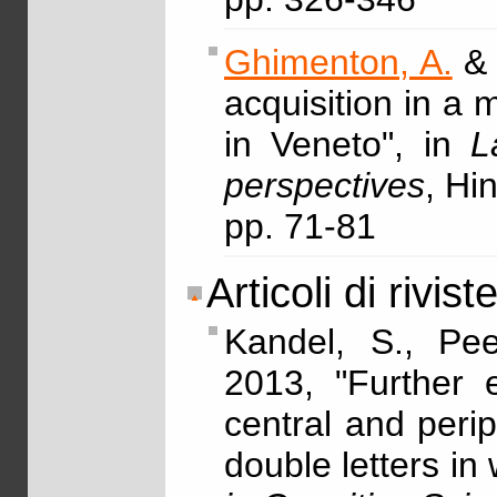
Ghimenton, A.
& 
acquisition in a 
in Veneto", in
L
perspectives
, Hi
pp. 71-81
Articoli di rivist
Kandel, S., P
2013, "Further e
central and peri
double letters in