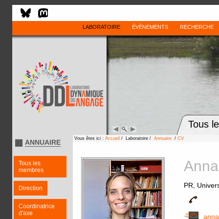
LABORATOIRE
ÉVÈNEMENTS
RECHERCHE
Tous l
Vous êtes ici :
Accueil
/ Laboratoire /
Annuaire
/
CV
ANNUAIRE
Ann
Tous les
membres
PR, Univer
Direction
Coordinatrice
d'axe
anna