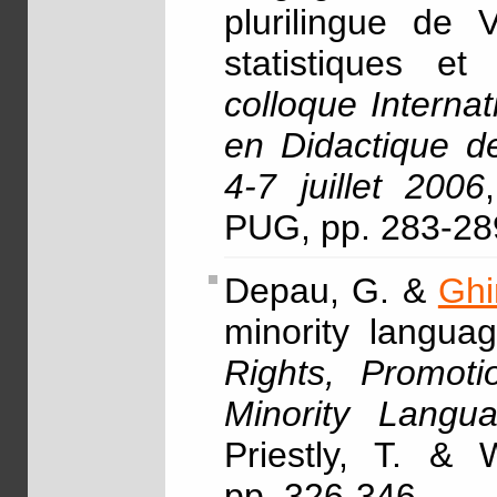
plurilingue de V
statistiques e
colloque Interna
en Didactique d
4-7 juillet 2006
PUG, pp. 283-28
Depau, G. &
Ghi
minority languag
Rights, Promoti
Minority Lang
Priestly, T. & 
pp. 326-346