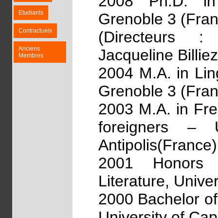
2008 Ph.D. in 
Etudiants
Grenoble 3 (Fran
Contractuels
(Directeurs :
Anciens
Jacqueline Billiez
Membres
2004 M.A. in Lin
Grenoble 3 (Fran
2003 M.A. in Fr
foreigners – 
Antipolis(France)
2001 Honors
Literature, Unive
2000 Bachelor of
University of Ca