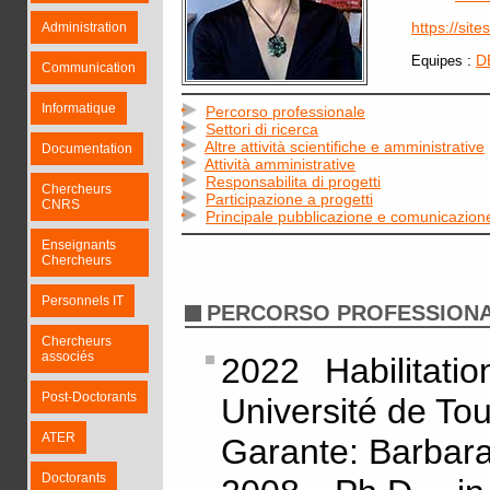
https://sit
Administration
:
D
Equipes
Communication
Informatique
Percorso professionale
Settori di ricerca
Altre attività scientifiche e amministrative
Documentation
Attività amministrative
Responsabilita di progetti
Chercheurs
Participazione a progetti
CNRS
Principale pubblicazione e comunicazion
Enseignants
Chercheurs
Personnels IT
PERCORSO PROFESSION
Chercheurs
associés
2022 Habilitati
Post-Doctorants
Université de To
ATER
Garante: Barbar
Doctorants