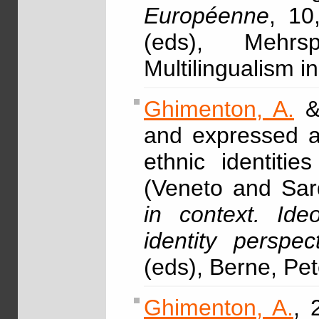
Européenne
, 10
(eds), Mehrs
Multilingualism 
Ghimenton, A.
& 
and expressed at
ethnic identiti
(Veneto and Sard
in context. Ideo
identity perspec
(eds), Berne, Pe
Ghimenton, A.
, 