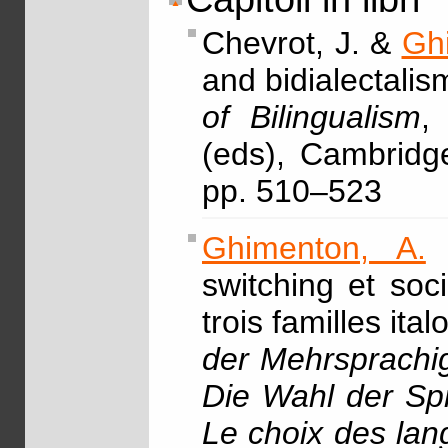
Chevrot, J. &
Gh
and bidialectalis
of Bilingualism
,
(eds), Cambridg
pp. 510–523
Ghimenton, A.
&
switching et soci
trois familles it
der Mehrsprachigk
Die Wahl der Sp
Le choix des la