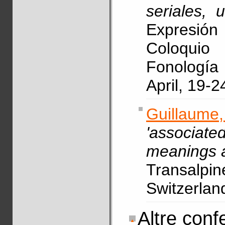
seriales, 
Expresió
Coloquio 
Fonología 
April, 19-2
Guillaum
'associat
meanings a
Transalpi
Switzerlan
Altre conf