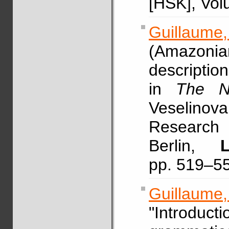
[HSK], Vo
Guillaume,
(Amazon
description
in
The Ne
Veselino
Research
Berlin,
pp. 519–5
Guillaume
"Introduc