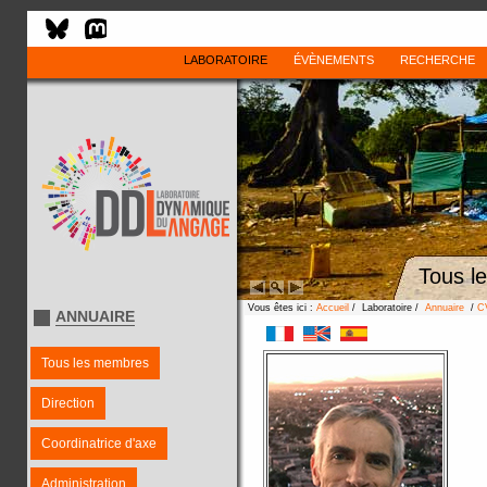
LABORATOIRE
ÉVÈNEMENTS
RECHERCHE
Tous l
Vous êtes ici :
Accueil
/ Laboratoire /
Annuaire
/
C
ANNUAIRE
Tous les membres
Direction
Coordinatrice d'axe
Administration