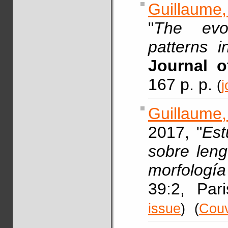
Guillaume,
"
The evo
patterns 
Journal of
167 p. p.
(
j
Guillaume
2017, "
Est
sobre leng
morfología
39:2, Par
issue
)
(
Couv