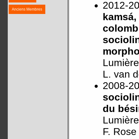
2012-20
Anciens Membres
kamsá, 
colombi
socioli
morphol
Lumière
L. van 
2008-20
socioli
du bési
Lumière
F. Rose