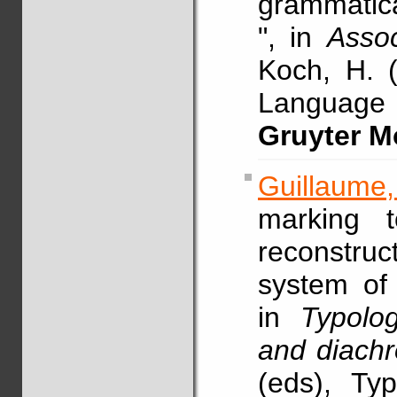
grammatical
", in
Asso
Koch, H. (
Languag
Gruyter M
Guillaume,
marking t
reconstru
system of 
in
Typolo
and diach
(eds), Ty