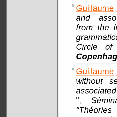
Guillaume,
and assoc
from the l
grammatica
Circle o
Copenha
Guillaume,
without s
associated
",
Sémin
"Théories 