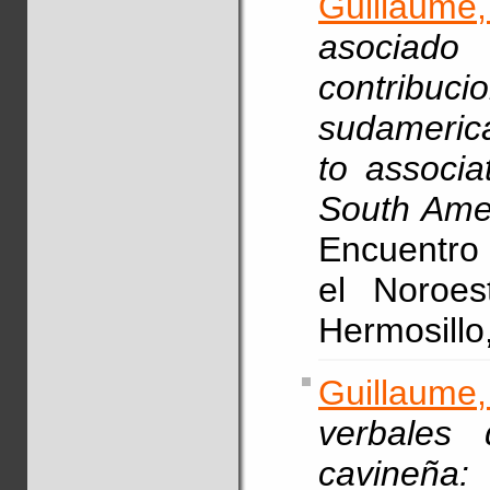
Guillaume
asociad
contrib
sudameric
to associa
South Ame
Encuentro 
el Noroe
Hermosillo
Guillaume
verbales
cavineña: