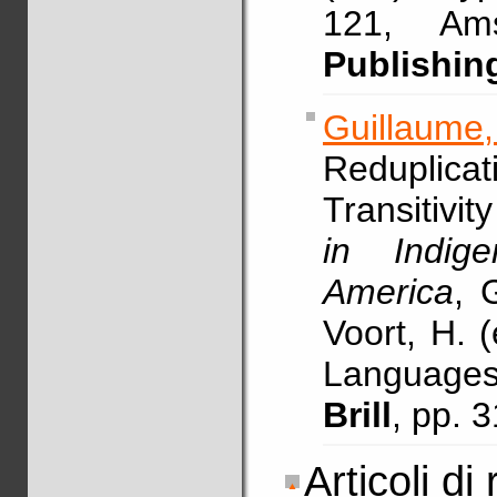
121, Am
Publishi
Guillaume,
Reduplica
Transitivi
in Indig
America
, 
Voort, H. 
Languages
Brill
, pp. 
Articoli di 