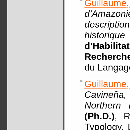
Guillaume,
d’Amazoni
descripti
histori
d'Habil
Recherch
du Langage
Guillaume
Cavineña
Northern B
(Ph.D.)
, R
Typology, 