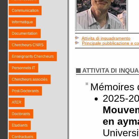
Communication
Informatique
Documentation
Attivita di inquadramento
Principale pubblicazione e 
Chercheurs CNRS
Enseignants Chercheurs
Personnels IT
ATTIVITA DI INQ
Chercheurs associés
Mémoires
Post-Doctorants
2025-20
ATER
Mouveme
Doctorants
en ayma
Etudiants
Univers
Contractuels