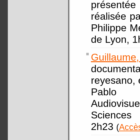
présentée
réalisée p
Philippe Me
de Lyon, 1
Guillaume
documen
reyesano, e
Pablo (
Audiovis
Science
2h23
(
Accès