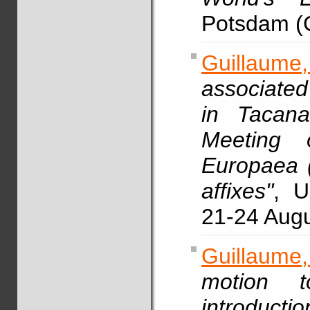
Potsdam (
Guillaume,
associated
in Tacan
Meeting o
Europaea 
affixes"
, U
21-24 Aug
Guillaume
motion t
introductio