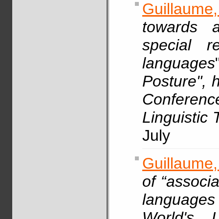
Guillaume,
towards a
special r
languages
Posture", h
Conferen
Linguistic
July
Guillaume,
of “associ
language
World's 