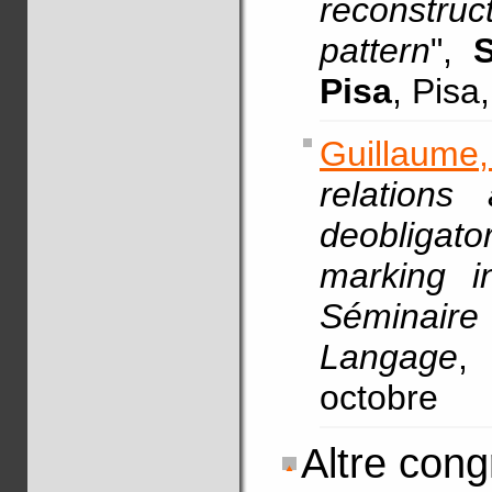
reconstru
pattern
",
Pisa
, Pisa
Guillaum
relations
deobligat
marking i
Séminaire
Langage
,
octobre
Altre cong