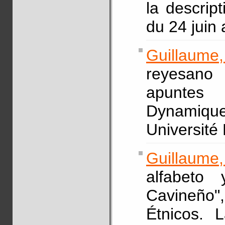
la descrip
du 24 juin 
Guillaum
reyesano
apuntes 
Dynamiq
Université 
Guillaume
alfabeto 
Cavineño"
Étnicos. 