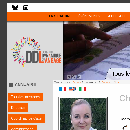
LABORATOIRE
ÉVÈNEMENTS
RECHERCHE
Tous l
Vous êtes ici :
Accueil
/ Laboratoire /
Annuaire
/
CV
ANNUAIRE
Ch
Tous les membres
Direction
Coordinatrice d'axe
Docto
Administration