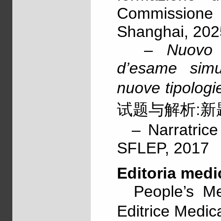
Commissione m
Shanghai, 202
–
Nuovo
d’esame simu
nuove tipologi
试题与解析:新题型
– Narratrice 
SFLEP, 2017
Editoria medi
People’s Med
Editrice Me