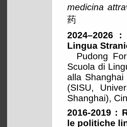
medicina attra
药
2024–2026 :
Lingua Strani
Pudong Fore
Scuola di Ling
alla Shanghai 
(SISU, Univers
Shanghai), Ci
2016-2019 : 
le politiche l