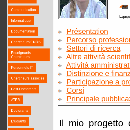
Communication
Equip
Informatique
Présentation
Documentation
Percorso professio
Chercheurs CNRS
Settori di ricerca
Enseignants
Altre attività scien
Chercheurs
Attività amministrat
Personnels IT
Distinzione e finan
Chercheurs associés
Participazione a pr
Corsi
Post-Doctorants
Principale pubblic
ATER
Doctorants
Il mio progetto 
Etudiants