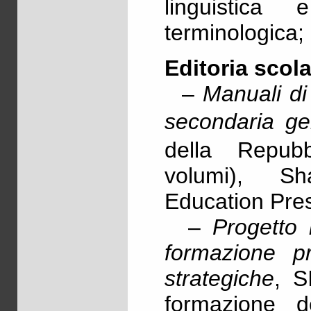
linguistica 
terminologica;
Editoria scola
–
Manuali di 
secondaria ge
della Repub
volumi), S
Education Pre
–
Progetto 
formazione pr
strategiche
, S
formazione d