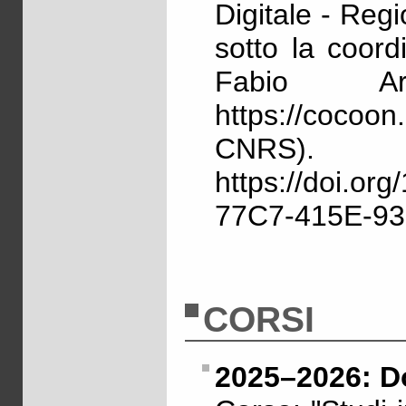
Digitale - Reg
sotto la coord
Fabio A
https://coco
CNRS).
https://doi.o
77C7-415E-9
CORSI
2025–2026: D