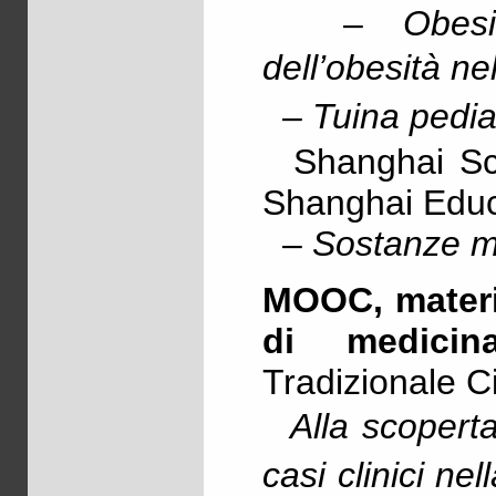
–
Obes
dell’obesità n
–
Tuina pedia
Shanghai Sci
Shanghai Educ
–
Sostanze mi
MOOC, materia
di medicin
Tradizionale C
Alla scopert
casi clinici ne