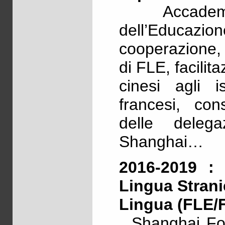
Accademia
dell’Educazi
cooperazione, 
di FLE, facilit
cinesi agli is
francesi, co
delle delega
Shanghai…
2016-2019 :
Lingua Stran
Lingua (FLE/
Shanghai For