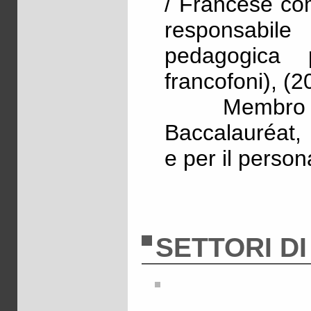
/ Francese co
responsabil
pedagogica 
francofoni), (
Membro de
Baccalauréat, 
e per il perso
SETTORI D