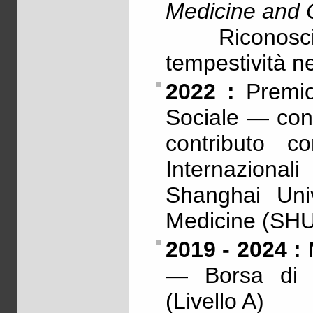
Medicine and 
Riconoscime
tempestività ne
2022 :
Premio 
Sociale — conf
contributo c
Internazionali
Shanghai Univ
Medicine (SH
2019 - 2024 :
M
— Borsa di s
(Livello A)