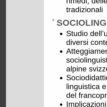
rimedi, dell
tradizionali
SOCIOLING
Studio dell’
diversi cont
Atteggiament
sociolinguis
alpine svizz
Sociodidatti
linguistica
del francop
Implicazioni