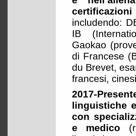
e nell’alle
certificaz
includendo: D
IB (Internat
Gaokao (prove 
di Francese (B
du Brevet, esa
francesi, cine
2017-Presen
linguistiche e
con specializ
e medico
(re