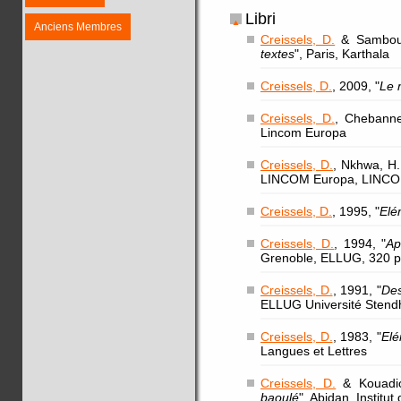
Libri
Anciens Membres
Creissels, D.
& Sambou,
textes
", Paris, Karthala
Creissels, D.
, 2009, "
Le 
Creissels, D.
, Chebanne
Lincom Europa
Creissels, D.
, Nkhwa, H.
LINCOM Europa, LINCOM s
Creissels, D.
, 1995, "
Elé
Creissels, D.
, 1994, "
Ap
Grenoble, ELLUG, 320 
Creissels, D.
, 1991, "
Des
ELLUG Université Stend
Creissels, D.
, 1983, "
Elé
Langues et Lettres
Creissels, D.
& Kouadio
baoulé
", Abidan, Institu