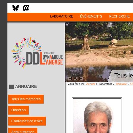
LABORATOIRE
ÉVÈNEMENTS
RECHERCHE
Tous l
Vous êtes ici :
Accueil
/ Laboratoire /
Annuaire
/
C
ANNUAIRE
Tous les membres
Direction
Coordinatrice d'axe
Administration