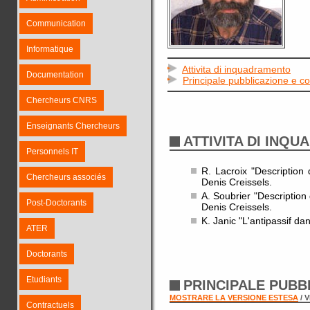
Communication
Informatique
Attivita di inquadramento
Documentation
Principale pubblicazione e 
Chercheurs CNRS
Enseignants Chercheurs
ATTIVITA DI INQ
Personnels IT
R. Lacroix "Description
Chercheurs associés
Denis Creissels.
A. Soubrier "Description
Post-Doctorants
Denis Creissels.
K. Janic "L'antipassif da
ATER
Doctorants
Etudiants
PRINCIPALE PUBB
MOSTRARE LA VERSIONE ESTESA
/ 
Contractuels