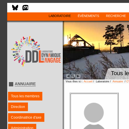
LABORATOIRE
ÉVÈNEMENTS
RECHERCHE
Tous l
Vous êtes ici :
Accueil
/ Laboratoire /
Annuaire
/
C
ANNUAIRE
Tous les membres
Direction
Coordinatrice d'axe
Administration