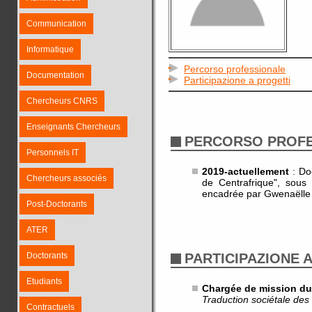
Communication
Informatique
Percorso professionale
Documentation
Participazione a progetti
Chercheurs CNRS
Enseignants Chercheurs
PERCORSO PROF
Personnels IT
2019-actuellement
: Do
Chercheurs associés
de Centrafrique", sous 
encadrée par Gwenaëlle 
Post-Doctorants
ATER
Doctorants
PARTICIPAZIONE 
Etudiants
Chargée de mission du 
Traduction sociétale des 
Contractuels