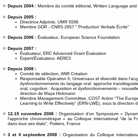
Depuis 2004 :
Membre du comité éditorial, Written Language and 
Depuis 2005 :
Directrice Adjointe, UMR 5596
Membre GDR - CNRS 2657 " Production Verbale Écrite"
Depuis 2006 :
Évaluateur, European Science Foundation
Depuis 2007 :
Évaluateur, ERC Advanced Grant Évaluation
Expert/Évaluateur, AERES
Depuis 2008 :
Comité de sélection, ANR Création
Responsable Opération II, Universaux et diversité dans l’acqu
dysfonctionnements du langage oral: approche translinguis
oral, cognition : Acquisition et dysfonctionnements – nouvel
direction de Maya Hickmann
Membre Management Committee, COST Action “The Europe
Learning to Write Effectively” (ERN-LWE), sous la direction
12-15 novembre 2008 :
Organisation d'un Symposium « Dynamiq
l'approche chronométrique » au Colloque International "de la F
dans tous ses états", Poitiers, France
3 et 4 septembre 2008 :
Organisation du Colloque internation