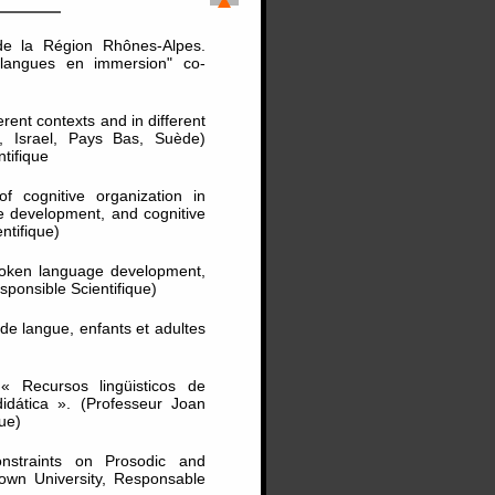
e la Région Rhônes-Alpes.
s langues en immersion" co-
rent contexts and in different
e, Israel, Pays Bas, Suède)
tifique
f cognitive organization in
ge development, and cognitive
ntifique)
Spoken language development,
sponsible Scientifique)
de langue, enfants et adultes
« Recursos lingüisticos de
 didática ». (Professeur Joan
ue)
onstraints on Prosodic and
own University, Responsable