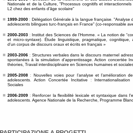
Nationale et de la Culture, "Processus cognitifs et interactionnels 
L2 chez des enfants d'âge scolaire"
1999-2000
: Délégation Générale à la langue française. "Analyse 
adolescents bilingues turc-français en France" (co-responsable av
2000-2003
: Institut des Sciences de l’Homme. « La notion de “co
et micro-syntaxe). Étude linguistique, pragmatique, cognitique, a
d’un corpus de discours oraux et écrits en français »
2003-2006
: Structures verbales dans le discours maternel adre
spontanées à la simulation d’apprentissage. Action concertée Inci
théories, Travail interdisciplinaire en Sciences humaines et sociale
2005-2008
: Nouvelles voies pour l’analyse et l’amélioration d
adolescents. Action Concertée Incitative : Internationalisati
Sociales
2006-2009
: Renforcer la flexibilité lexicale et syntaxique dans l
adolescents. Agence Nationale de la Recherche, Programme Blan
PARTICIPAZIONE A PROGETTI