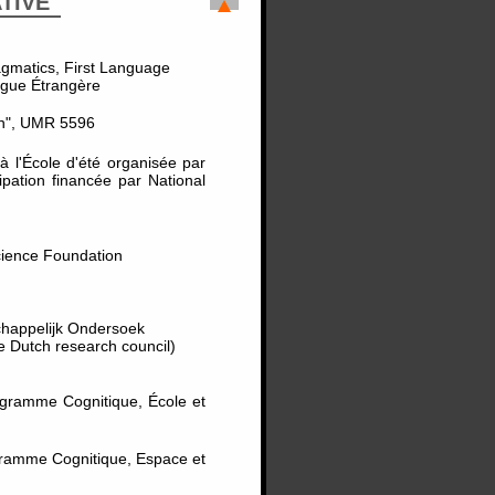
ATIVE
agmatics, First Language
angue Étrangère
ion", UMR 5596
 à l'École d'été organisée par
cipation financée par National
Science Foundation
chappelijk Ondersoek
e Dutch research council)
gramme Cognitique, École et
ramme Cognitique, Espace et