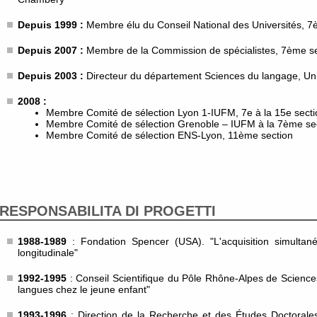
Depuis 1999 :
Membre élu du Conseil National des Universités, 7
Depuis 2007 :
Membre de la Commission de spécialistes, 7ème sec
Depuis 2003 :
Directeur du département Sciences du langage, Uni
2008 :
Membre Comité de sélection Lyon 1-IUFM, 7e à la 15e secti
Membre Comité de sélection Grenoble – IUFM à la 7ème se
Membre Comité de sélection ENS-Lyon, 11ème section
RESPONSABILITA DI PROGETTI
1988-1989
: Fondation Spencer (USA). "L'acquisition simulta
longitudinale"
1992-1995
: Conseil Scientifique du Pôle Rhône-Alpes de Sciences
langues chez le jeune enfant"
1993-1996
: Direction de la Recherche et des Études Doctorales