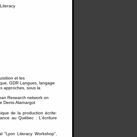
Literacy
isition et les
tique, GDR Langues, langage
les approches, sous la
an Research network on
 de Denis Alamargot
ue de la production écrite:
rance au Québec : L'écriture
al "Lyon Literacy Workshop",