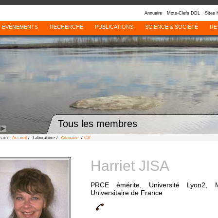
Annuaire
Mots-Clefs DDL
Sites 
ÉVÈNEMENTS
RECHERCHE
PUBLICATIONS
SCIENCE & SOCIÉTÉ
RE
Tous les membres
 ici :
Accueil
/ Laboratoire /
Annuaire
/
CV
Harriet JISA
PRCE émérite, Université Lyon2, M
Universitaire de France