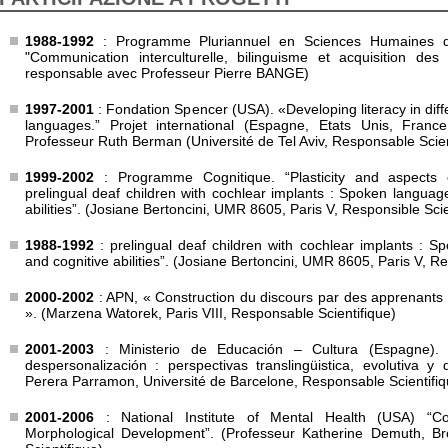
1988-1992
: Programme Pluriannuel en Sciences Humaines d
"Communication interculturelle, bilinguisme et acquisition de
responsable avec Professeur Pierre BANGE)
1997-2001
: Fondation Spencer (USA). «Developing literacy in diffe
languages.” Projet international (Espagne, Etats Unis, Franc
Professeur Ruth Berman (Université de Tel Aviv, Responsable Scien
1999-2002
: Programme Cognitique. “Plasticity and aspects o
prelingual deaf children with cochlear implants : Spoken langua
abilities”. (Josiane Bertoncini, UMR 8605, Paris V, Responsible Scie
1988-1992
: prelingual deaf children with cochlear implants : 
and cognitive abilities”. (Josiane Bertoncini, UMR 8605, Paris V, Re
2000-2002
: APN, « Construction du discours par des apprenants 
». (Marzena Watorek, Paris VIII, Responsable Scientifique)
2001-2003
: Ministerio de Educación – Cultura (Espagne). 
despersonalización : perspectivas translingüistica, evolutiva y
Perera Parramon, Université de Barcelone, Responsable Scientifiq
2001-2006
: National Institute of Mental Health (USA) “C
Morphological Development”. (Professeur Katherine Demuth, Br