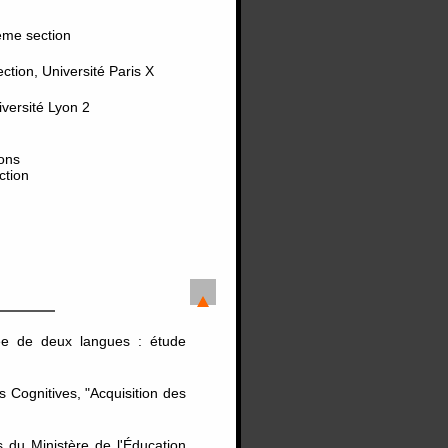
ème section
tion, Université Paris X
versité Lyon 2
ons
ction
née de deux langues : étude
 Cognitives, "Acquisition des
 du Ministère de l'Éducation