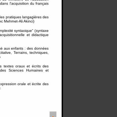
dans l'acquisition du français
des pratiques langagières des
ec Mehmet-Ali Akinci)
mplexité syntaxique” (syntaxe
cquisitionnelle et didactique
ssé aux enfants : des données
tative, Terrains, techniques,
s
es textes oraux et écrits des
on des Sciences Humaines et
'expression orale et écrite des
c