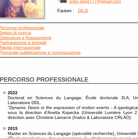
jinke.song777@gmail.com
:
DiLiS
Equipes
Percorso professionale
Settori di ricerca
Distinzione e finanzamienti
Participazione a progetti
Attività internazionale
Principale pubblicazione e comunicazione
PERCORSO PROFESSIONALE
2022
Doctorat en Sciences du Langage, École doctorale 3LA, Un
Laboratoire DDL.
"
Dynamic Deixis in the expression of motion events - A typologic
sous la direction d'Anetta Kopecka (Université Lumière Lyon 
direction avec Christine Lamarre (Inalco & Laboratoire CRLAO).
2015
Master en Sciences du Langage (spécialité recherche), Université