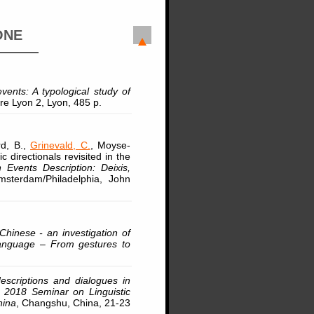
ONE
vents: A typological study of
re Lyon 2, Lyon, 485 p.
rd, B.,
Grinevald, C.
, Moyse-
ic directionals revisited in the
 Events Description: Deixis,
sterdam/Philadelphia, John
hinese - an investigation of
anguage – From gestures to
scriptions and dialogues in
,
2018 Seminar on Linguistic
hina
, Changshu, China, 21-23