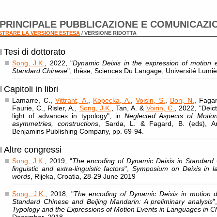
PRINCIPALE PUBBLICAZIONE E COMUNICAZI
TRARE LA VERSIONE ESTESA
/ VERSIONE RIDOTTA
Tesi di dottorato
Song, J.K.
, 2022, "
Dynamic Deixis in the expression of motion e
Standard Chinese
", thèse, Sciences Du Langage, Université Lumiè
Capitoli in libri
Lamarre, C.,
Vittrant, A.
,
Kopecka, A.
,
Voisin, S.
,
Bon, N.
, Faga
Faurie, C., Risler, A.,
Song, J.K.
, Tan, A. &
Voirin, C.
, 2022, "Deict
light of advances in typology", in
Neglected Aspects of Motion
asymmetries, constructions
, Sarda, L. & Fagard, B. (eds), Am
Benjamins Publishing Company, pp. 69-94.
Altre congressi
Song, J.K.
, 2019, "
The encoding of Dynamic Deixis in Standard C
linguistic and extra-linguistic factors
",
Symposium on Deixis in l
words
, Rijeka, Croatia, 28-29 June 2019
Song, J.K.
, 2018, "
The encoding of Dynamic Deixis in motion de
Standard Chinese and Beijing Mandarin: A preliminary analysis
"
Typology and the Expressions of Motion Events in Languages in C