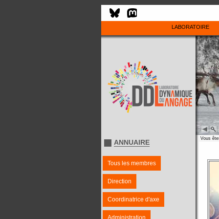
LABORATOIRE
Vous êtes
ANNUAIRE
Tous les membres
Direction
Coordinatrice d'axe
Administration