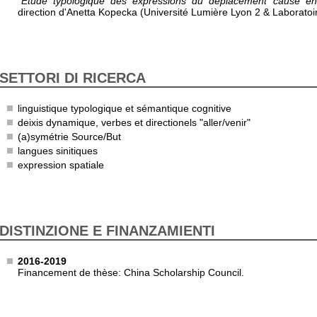
"
Étude typologique des expressions du déplacement causé en
direction d'Anetta Kopecka (Université Lumière Lyon 2 & Laboratoi
SETTORI DI RICERCA
linguistique typologique et sémantique cognitive
deixis dynamique, verbes et directionels "aller/venir"
(a)symétrie Source/But
langues sinitiques
expression spatiale
DISTINZIONE E FINANZAMIENTI
2016-2019
Financement de thèse: China Scholarship Council.