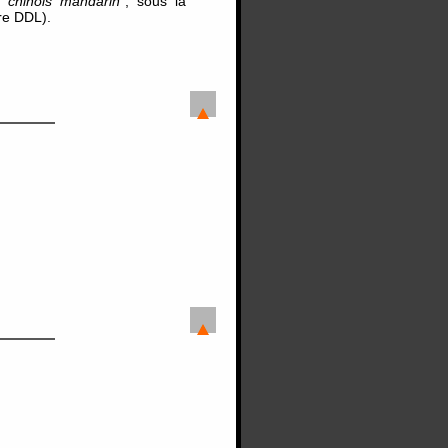
 chinois mandarin
", sous la
re DDL).