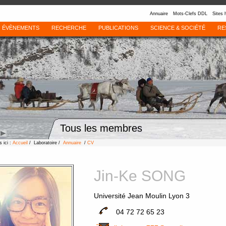
Annuaire
Mots-Clefs DDL
Sites 
ÉVÈNEMENTS
RECHERCHE
PUBLICATIONS
SCIENCE & SOCIÉTÉ
RE
Tous les membres
 ici :
Accueil
/ Laboratoire /
Annuaire
/
CV
Jin-Ke SONG
Université Jean Moulin Lyon 3
04 72 72 65 23