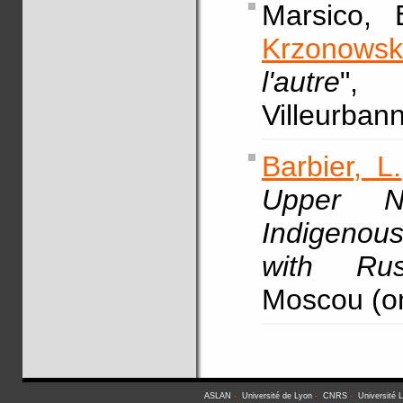
Marsico,
Krzonowsk
l'autre
"
Villeurban
Barbier, L.
Upper Ne
Indigenous
with Rus
Moscou (on
ASLAN
-
Université de Lyon
-
CNRS
-
Université 