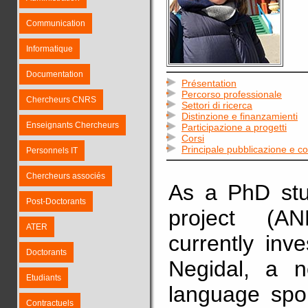
Communication
Informatique
Documentation
Présentation
Percorso professionale
Chercheurs CNRS
Settori di ricerca
Distinzione e finanzamienti
Enseignants Chercheurs
Participazione a progetti
Corsi
Principale pubblicazione e 
Personnels IT
Chercheurs associés
As a PhD stu
Post-Doctorants
project (A
ATER
currently inv
Doctorants
Negidal, a 
Etudiants
language spo
Contractuels