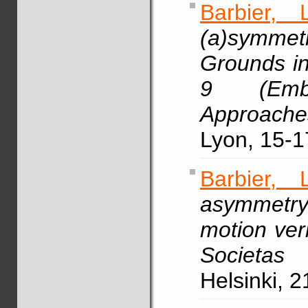
Barbier, L
(a)symme
Grounds i
9 (Embo
Approache
Lyon, 15-1
Barbier, L
asymmetr
motion ver
Societas 
Helsinki, 