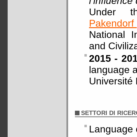
l’influence
Under t
Pakendorf
National I
and Civili
2015 - 20
language a
Université 
SETTORI DI RICE
Language 