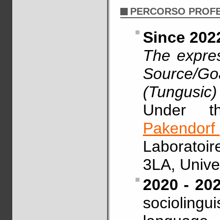
PERCORSO PROF
Since 202
The expres
Source/Go
(Tungusic)
Under t
Pakendorf
Laboratoi
3LA, Unive
2020 - 20
sociolingu