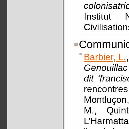
colonisatri
Institut
Civilisati
Communica
Barbier, L.
Genouillac 
dit ‘franci
rencontres
Montluçon,
M., Quin
L’Harmatt