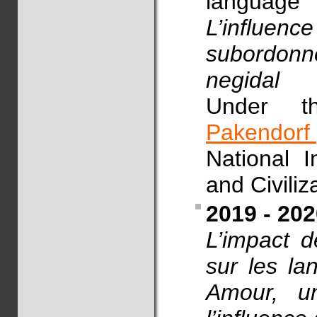
language
L’influenc
subordonné
negidal
Under t
Pakendorf
National I
and Civili
2019 - 20
L’impact d
sur les la
Amour, u