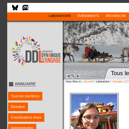
LABORATOIRE
ÉVÈNEMENTS
RECHERCHE
Tous l
Vous êtes ici :
Accueil
/ Laboratoire /
Annuaire
/
C
ANNUAIRE
Tous les membres
Direction
Coordinatrice d'axe
Administration