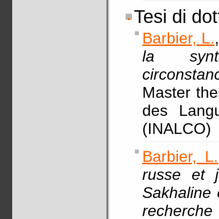
Tesi di do
Barbier, L.
la syn
circonsta
Master thes
des Langue
(INALCO)
Barbier, L.
russe et 
Sakhaline 
recherche