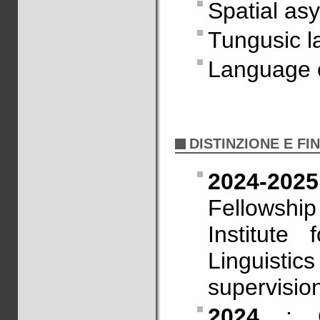
Spatial as
Tungusic 
Language 
DISTINZIONE E FI
2024-2025
Fellowship
Institute
Linguis
supervisio
2024
: Gr