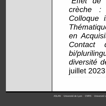
"
Effet de 
crèche :
Colloque i
Thématiqu
en Acquis
Contact 
bi/plurili
diversité 
juillet 2023
ASLAN
-
Université de Lyon
-
CNRS
-
Université 