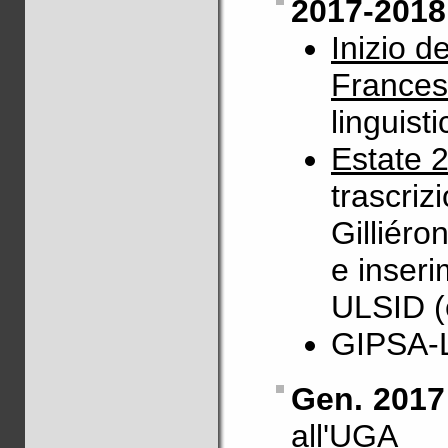
2017-2018
Inizio d
Frances
linguist
Estate 2
trascriz
Gilliéro
e inseri
ULSID (
GIPSA-
Gen. 2017
all'UGA