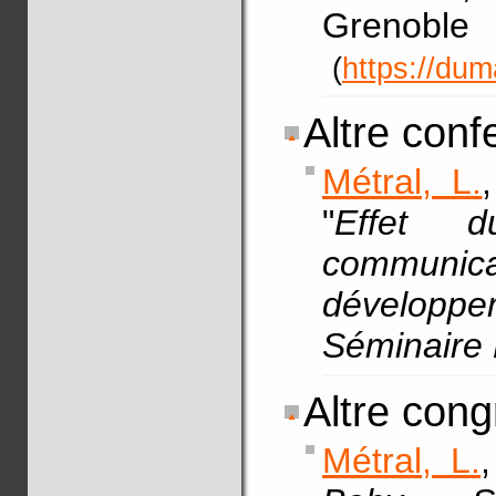
Greno
(
https://du
Altre conf
Métral, L.
"
Effet 
communica
développe
Séminaire
Altre cong
Métral, L.