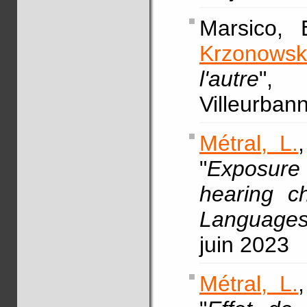
Marsico,
Krzonowsk
l'autre
"
Villeurban
Métral, L.
"
Exposure 
hearing c
Language
juin 2023
Métral, L.