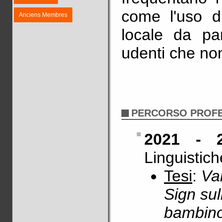
come l'uso di
Anciens Membres
locale da par
udenti che no
PERCORSO PROF
2021 - 2
Linguistich
Tesi
:
Val
Sign su
bambino 