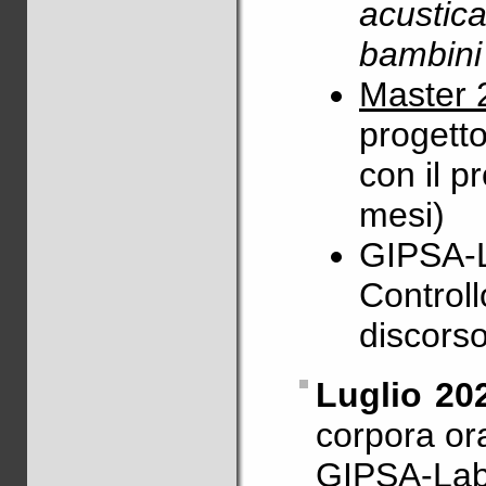
acustica
bambini 
Master 
progetto
con il 
mesi)
GIPSA-L
Controll
discors
Luglio 20
corpora or
GIPSA-La