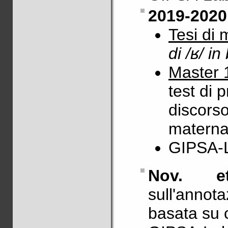
2019-2020
Tesi di 
di /ʁ/ i
Master 
test di 
discorso
matern
GIPSA-
Nov. e
sull'anno
basata su c