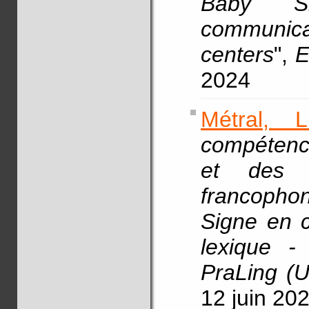
Baby S
communica
centers
",
E
2024
Métral, L
compétence
et des 
francopho
Signe en 
lexique -
PraLing (
12 juin 20