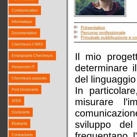
Communication
Informatique
Présentation
Percorso professionale
Documentation
Principale pubblicazione e 
Chercheurs CNRS
Il mio proget
Enseignants Chercheurs
determinare i
Personnels IT
del linguaggio
Chercheurs associés
In particolar
Post-Doctorants
misurare l'
ATER
comunicazio
Doctorants
sviluppo del
Etudiants
frequentano l
Contractuels