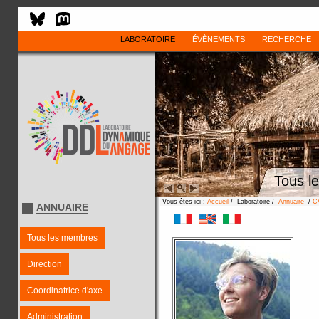
LABORATOIRE
ÉVÈNEMENTS
RECHERCHE
Tous l
Vous êtes ici :
Accueil
/ Laboratoire /
Annuaire
/
C
ANNUAIRE
Tous les membres
Direction
Coordinatrice d'axe
Administration