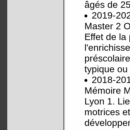
âgés de 25
2019-20
Master 2 O
Effet de la
l'enrichiss
préscolair
typique ou
2018-20
Mémoire Ma
Lyon 1. Li
motrices e
développem