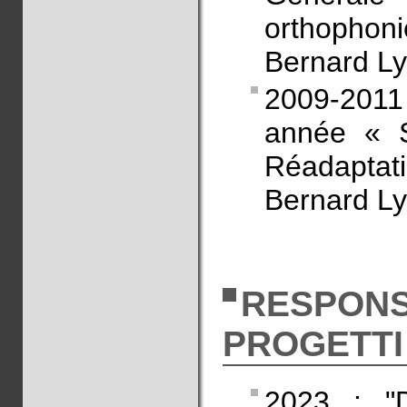
orthophon
Bernard L
2009-2011
année « S
Réadaptati
Bernard L
RESPONS
PROGETTI
2023 : "D