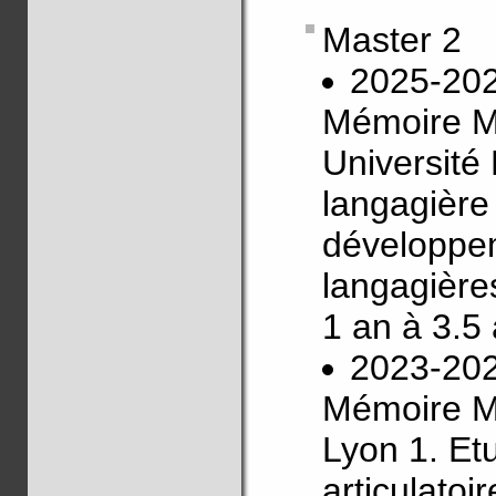
Master 2
2025-20
Mémoire M
Université 
langagière 
développe
langagière
1 an à 3.5
2023-20
Mémoire Ma
Lyon 1. Et
articulatoi