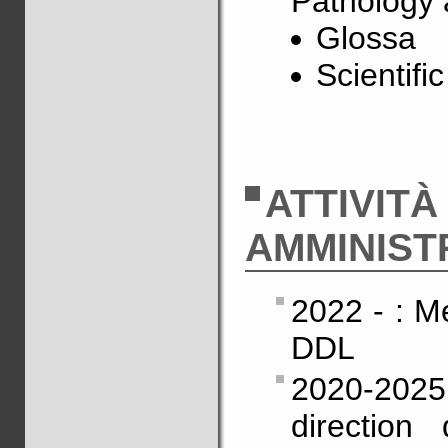
Pathology 
Glossa
Scientifi
ATTIVITÀ
AMMINIST
2022 - : M
DDL
2020-202
directio