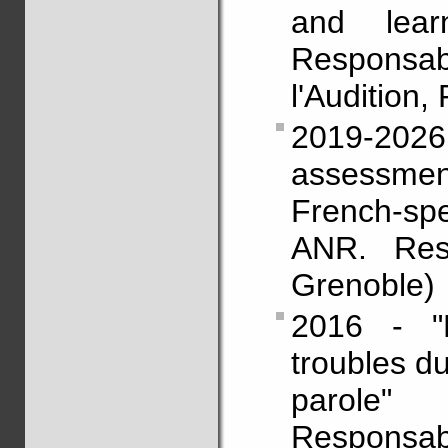
and lea
Responsa
l'Audition, 
2019-2026 
assessment
French-sp
ANR. Resp
Grenoble)
2016 - "E
troubles d
parole"
Respon