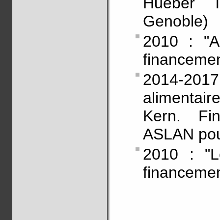
Hueber T
Genoble)
2010 : "A
financeme
2014-201
alimentair
Kern. Fi
ASLAN pou
2010 : "L
financeme