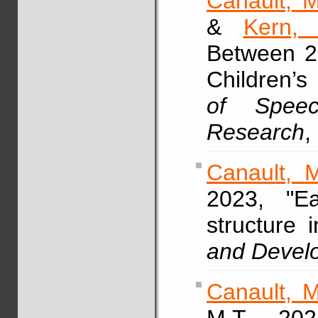
Canault, M
&
Kern, 
Between 2
Children’
of Spee
Research
,
Canault, 
2023, "Ea
structure 
and Devel
Canault, M