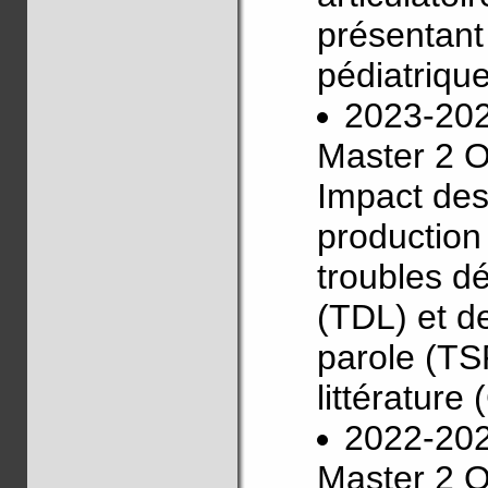
présentant
pédiatriqu
2023-20
Master 2 O
Impact des 
production
troubles 
(TDL) et d
parole (TS
littératur
2022-20
Master 2 O