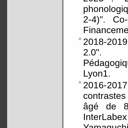
phonologiq
2-4)". Co
Financeme
2018-2019 
2.0". F
Pédagogiq
Lyon1.
2016-201
contraste
âgé de 8
InterLabe
Yamaguchi 