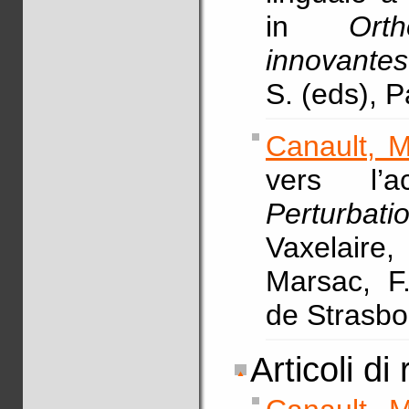
in
Ort
innovantes
S. (eds), P
Canault, M
vers l’a
Perturb
Vaxelaire
Marsac, F.
de Strasbo
Articoli di 