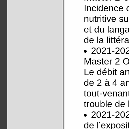
Incidence 
nutritive s
et du lang
de la littér
2021-20
Master 2 O
Le débit ar
de 2 à 4 a
tout-venan
trouble de 
2021-20
de l’exposi