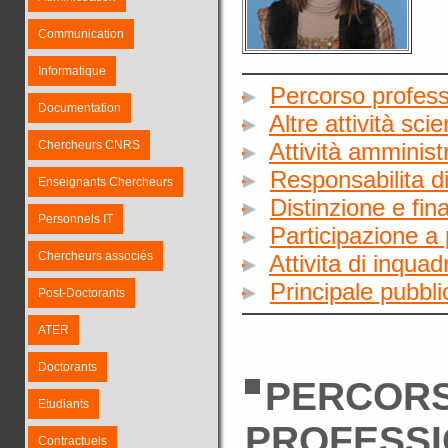
Communication
Informatique
Percorso profess
Documentation
Altre attività sci
Chercheurs CNRS
Attività amminist
Responsabilita di
Enseignants Chercheurs
Distinzione e fin
Personnels IT
Participazione a 
Chercheurs associés
Attivita di inqua
Principale pubbl
Post-Doctorants
ATER
Doctorants
PERCOR
Etudiants
PROFESS
Contractuels