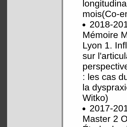
longitudina
mois(Co-e
2018-20
Mémoire Ma
Lyon 1. Inf
sur l'articu
perspectiv
: les cas 
la dysprax
Witko)
2017-20
Master 2 Or