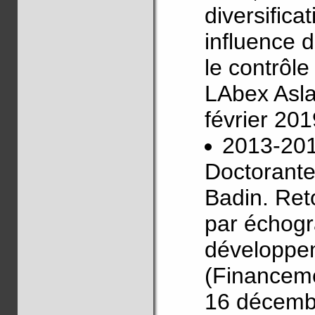
diversifica
influence d
le contrôl
LAbex Asla
février 20
2013-20
Doctorante
Badin. Reto
par échogr
développem
(Financeme
16 décemb