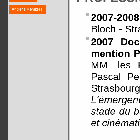
Anciens Membres
2007-200
Bloch - Str
2007 Doc
mention P
MM. les P
Pascal Per
Strasbour
L'émergenc
stade du b
et cinémat