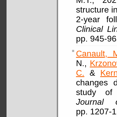
M.T., 2021
structure i
2-year fo
Clinical L
pp. 945-9
Canault, 
N.,
Krzono
C.
&
Kern
changes du
study of 
Journal 
pp. 1207-