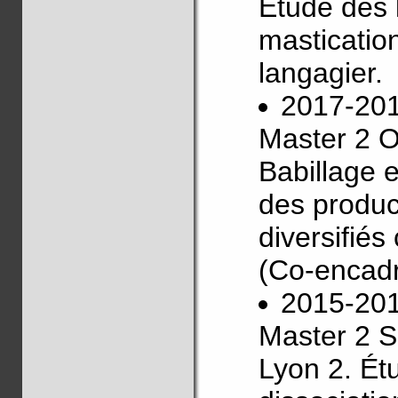
Étude des l
masticatio
langagier.
2017-20
Master 2 O
Babillage e
des produc
diversifié
(Co-encadr
2015-20
Master 2 S
Lyon 2. Étu