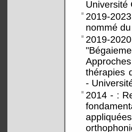
Université
2019-2023
nommé du 
2019-20
"Bégaie
Approche
thérapies 
- Universi
2014 - : 
fondament
appliquée
orthophon