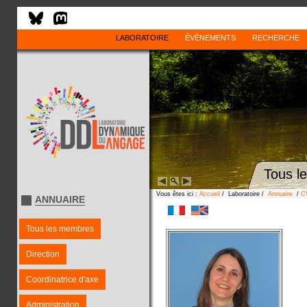
LABORATOIRE
ÉVÈNEMENTS
RECHERCHE
Tous l
Vous êtes ici :
Accueil
/ Laboratoire /
Annuaire
/
C
ANNUAIRE
Tous les membres
Direction
Coordinatrice d'axe
Administration