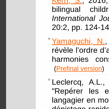
Kern, S.
, 2016,
bilingual chil
International Jo
20:2, pp. 124-1
Yamaguchi, N.
révèle l’ordre d
harmonies con
(
Prefinal version
)
Leclercq, A.L.
"Repérer les e
langagier en moi