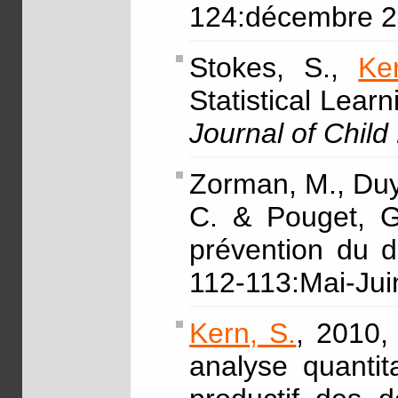
124:décembre 2
Stokes, S.,
Ke
Statistical Lear
Journal of Chil
Zorman, M., Du
C. & Pouget, G
prévention du 
112-113:Mai-Jui
Kern, S.
, 2010,
analyse quantita