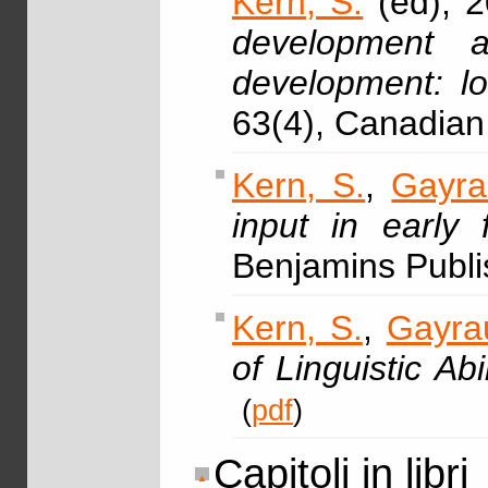
Kern, S.
(ed), 2
development an
development: lo
63(4), Canadian 
Kern, S.
,
Gayra
input in early 
Benjamins Publi
Kern, S.
,
Gayrau
of Linguistic Abil
(
pdf
)
Capitoli in libri