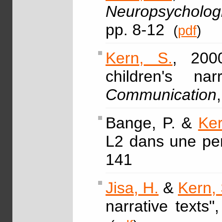
Neuropsycholog
pp. 8-12
(
pdf
)
Kern, S.
, 200
children's nar
Communication
Bange, P. &
Ker
L2 dans une per
141
Jisa, H.
&
Kern, 
narrative texts"