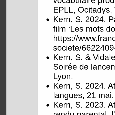
vocabulaire produ
EPLL, Ocitadys,
Kern, S. 2024. P
film ‘Les mots do
https://www.fran
societe/6622409-
Kern, S. & Vidal
Soirée de lanceme
Lyon.
Kern, S. 2024. At
langues, 21 mai,
Kern, S. 2023. At
rendu parental, 