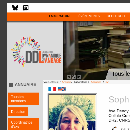
LABORATOIRE
ÉVÈNEMENTS
RECHERCHE
Tous l
Vous êtes ici :
Accueil
/ Laboratoire /
Annuaire
/
CV
ANNUAIRE
Soph
Tous les
membres
Axe Dendy
Direction
Cellule Com
DR2, CNR
Coordinatrice
d'axe
04 7