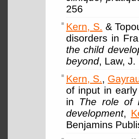
256
Kern, S.
& Topou
disorders in Fr
the child devel
beyond
, Law, J.
Kern, S.
,
Gayrau
of input in earl
in
The role of 
development
,
K
Benjamins Publi