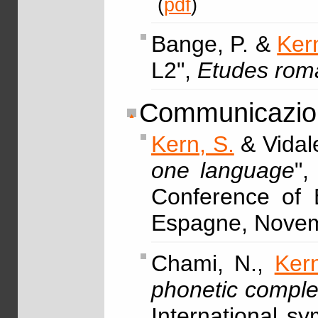
(
pdf
)
Bange, P. &
Ker
L2",
Etudes rom
Communicazion
Kern, S.
& Vidale
one language
",
Conference of E
Espagne, Novemb
Chami, N.,
Kern
phonetic complex
International s