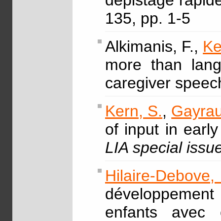
dépistage rapid
135, pp. 1-5
Alkimanis, F.,
Ke
more than lang
caregiver speec
Kern, S.
,
Gayrau
of input in earl
LIA special issu
Hilaire-Debove
développement 
enfants avec