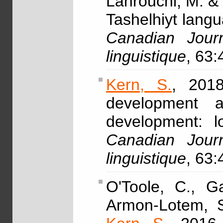
Lahrouchi, M. &
Tashelhiyt langu
Canadian Jour
linguistique
, 63:
Kern, S.
, 2018
development an
development: lo
Canadian Jour
linguistique
, 63:
O'Toole, C., Ga
Armon-Lotem, S