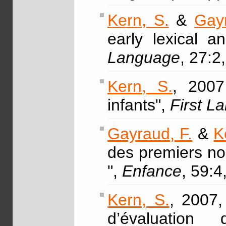
Kern, S.
&
Gayr
early lexical a
Language
, 27:2
Kern, S.
, 2007
infants",
First L
Gayraud, F.
&
K
des premiers nom
",
Enfance
, 59:4
Kern, S.
, 2007
d’évaluation