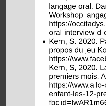
langage oral. Da
Workshop langage
https://occitady
oral-interview-d-
Kern, S. 2020. P
propos du jeu Kos
https://www.fac
Kern, S, 2020. L
premiers mois. Ar
https://www.allo
enfant-les-12-pr
fbclid=IwAR1m6