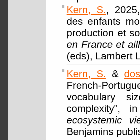
Kern, S.
, 2025
des enfants mon
production et so
en France et ail
(eds), Lambert 
Kern, S.
&
dos
French-Portugu
vocabulary siz
complexity", 
ecosystemic vi
Benjamins publ