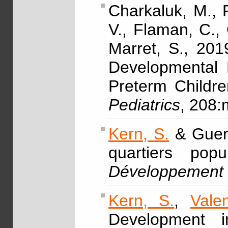
Charkaluk, M., 
V., Flaman, C.,
Marret, S., 201
Developmental 
Preterm Childr
Pediatrics
, 208:
Kern, S.
& Guern
quartiers po
Développement 
Kern, S.
,
Vale
Development i