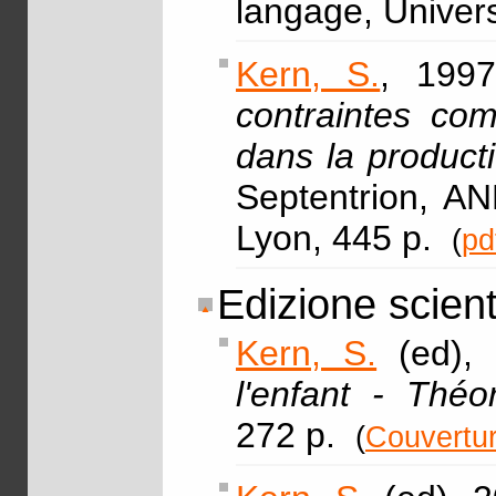
langage, Univer
Kern, S.
, 1997
contraintes com
dans la product
Septentrion, AN
Lyon, 445 p.
(
pd
Edizione scient
Kern, S.
(ed), 
l'enfant - Théo
272 p.
(
Couvertu