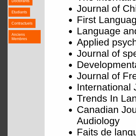
Doctorants
Journal of C
Etudiants
First Langua
Contractuels
Language and
Anciens
Membres
Applied psych
Journal of s
Development
Journal of F
Internationa
Trends In La
Canadian Jou
Audiology
Faits de lang