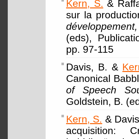
Kern, S.
& Raffa
sur la productio
développement, 
(eds), Publica
pp. 97-115
Davis, B. &
Ker
Canonical Babbl
of Speech Sou
Goldstein, B. (e
Kern, S.
& Davis,
acquisition: C