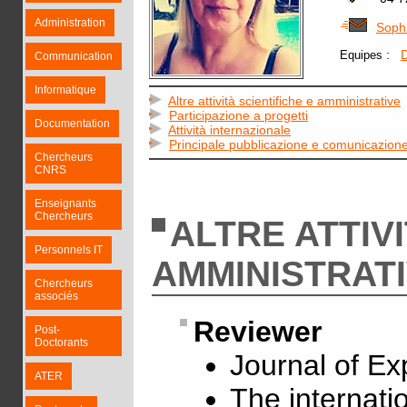
Administration
Soph
:
Equipes
Communication
Informatique
Altre attività scientifiche e amministrative
Participazione a progetti
Documentation
Attività internazionale
Principale pubblicazione e comunicazion
Chercheurs
CNRS
Enseignants
Chercheurs
ALTRE ATTIVI
Personnels IT
AMMINISTRAT
Chercheurs
associés
Reviewer
Post-
Doctorants
Journal of Ex
ATER
The internati