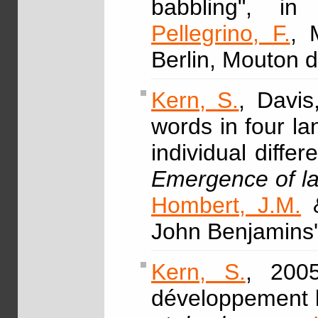
babbling", i
Pellegrino, F.
, 
Berlin, Mouton 
Kern, S.
, Davis
words in four l
individual differ
Emergence of l
Hombert, J.M.
&
John Benjamins'
Kern, S.
, 2005
développement l