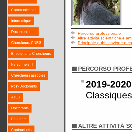
Communication
Informatique
Documentation
Percorso professionale
Altre attività scientifiche e a
Principale pubblicazione e 
Chercheurs CNRS
Enseignants Chercheurs
Personnels IT
PERCORSO PROF
Chercheurs associés
2019-2020
Post-Doctorants
Classiques
ATER
Doctorants
Etudiants
ALTRE ATTIVITÀ S
Contractuels