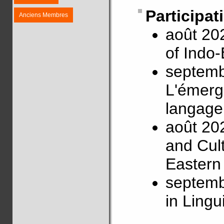
Participat
Anciens Membres
août 20
of Indo
septemb
L'émerg
langage 
août 20
and Cult
Eastern
septemb
in Lingu