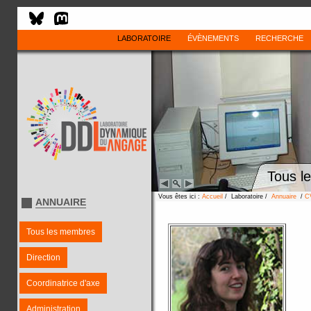
LABORATOIRE
ÉVÈNEMENTS
RECHERCHE
Tous l
Vous êtes ici :
Accueil
/ Laboratoire /
Annuaire
/
C
ANNUAIRE
Tous les membres
Direction
Coordinatrice d'axe
Administration