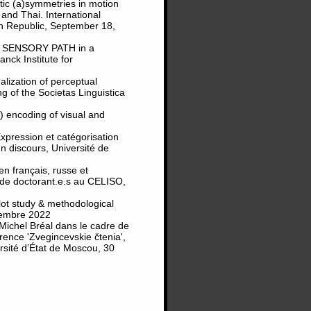
stic (a)symmetries in motion
and Thai. International
ch Republic, September 18,
 on SENSORY PATH in a
nck Institute for
alization of perceptual
g of the Societas Linguistica
l) encoding of visual and
xpression et catégorisation
en discours, Université de
en français, russe et
 de doctorant.e.s au CELISO,
lot study & methodological
tembre 2022
 Michel Bréal dans le cadre de
érence 'Zvegincevskie čtenia',
rsité d’État de Moscou, 30