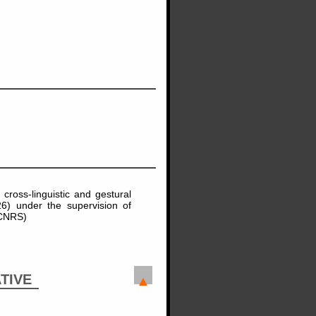
ross-linguistic and gestural
026) under the supervision of
 CNRS)
ATIVE