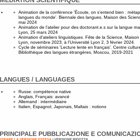
MÉDIATION SCIENTIFIQUE
Animation de la conférence 'Écoute, on s’entend bien : métap
langues du monde'. Biennale des langues, Maison des Scien
mai 2024
Animation de l'atelier pour des doctorant.e.s sur la langue ma
Lyon, 25 mars 2024
Animation d'ateliers linguistiques. Fête de la Science, Mais
Lyon, novembre 2023; à l'Université Lyon 2, 3 février 2024.
Cycle de séminaires 'Lecture lente en français'. Centre cultur
Bibliothèque des langues étrangères, Moscou, 2019-2021
LANGUES / LANGUAGES
Russe: compétence native
Anglais, Français: avancé
Allemand : intermédiaire
Italien, Espagnol, Japonais, Maltais : notions
PRINCIPALE PUBBLICAZIONE E COMUNICAZI
TRARE LA VERSIONE ESTESA
/ VERSIONE RIDOTTA