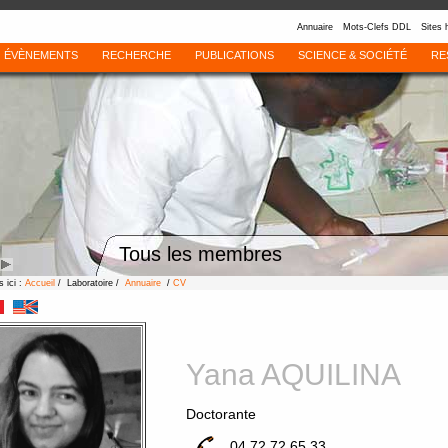
Annuaire
Mots-Clefs DDL
Sites 
ÉVÈNEMENTS
RECHERCHE
PUBLICATIONS
SCIENCE & SOCIÉTÉ
RE
Tous les membres
 ici :
Accueil
/ Laboratoire /
Annuaire
/
CV
Yana AQUILINA
Doctorante
04 72 72 65 33