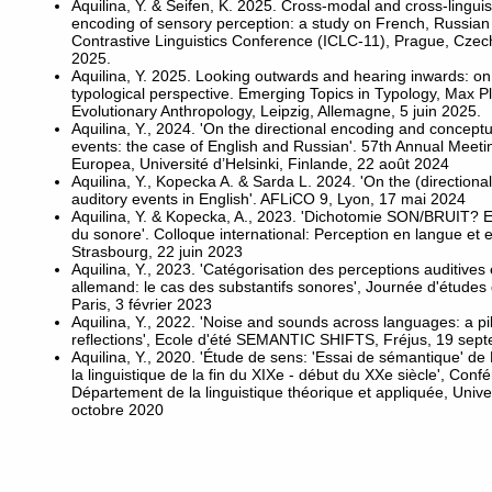
Aquilina, Y. & Seifen, K. 2025. Cross-modal and cross-lingui
encoding of sensory perception: a study on French, Russian 
Contrastive Linguistics Conference (ICLC-11), Prague, Cze
2025.
Aquilina, Y. 2025. Looking outwards and hearing inwards:
typological perspective. Emerging Topics in Typology, Max Pla
Evolutionary Anthropology, Leipzig, Allemagne, 5 juin 2025.
Aquilina, Y., 2024. 'On the directional encoding and conceptu
events: the case of English and Russian'. 57th Annual Meetin
Europea, Université d’Helsinki, Finlande, 22 août 2024
Aquilina, Y., Kopecka A. & Sarda L. 2024. 'On the (directiona
auditory events in English'. AFLiCO 9, Lyon, 17 mai 2024
Aquilina, Y. & Kopecka, A., 2023. 'Dichotomie SON/BRUIT? E
du sonore'. Colloque international: Perception en langue et 
Strasbourg, 22 juin 2023
Aquilina, Y., 2023. 'Catégorisation des perceptions auditives 
allemand: le cas des substantifs sonores', Journée d'études
Paris, 3 février 2023
Aquilina, Y., 2022. 'Noise and sounds across languages: a pi
reflections', Ecole d'été SEMANTIC SHIFTS, Fréjus, 19 sep
Aquilina, Y., 2020. 'Étude de sens: 'Essai de sémantique' de
la linguistique de la fin du XIXe - début du XXe siècle', Conf
Département de la linguistique théorique et appliquée, Unive
octobre 2020