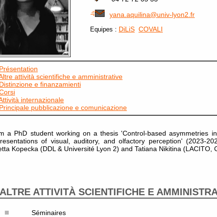
yana.aquilina@univ-lyon2.fr
:
DiLiS
COVALI
Equipes
Présentation
Altre attività scientifiche e amministrative
Distinzione e finanzamienti
Corsi
Attività internazionale
Principale pubblicazione e comunicazione
m a PhD student working on a thesis 'Control-based asymmetries in c
resentations of visual, auditory, and olfactory perception' (2023-2
tta Kopecka (DDL & Université Lyon 2) and Tatiana Nikitina (LACITO,
ALTRE ATTIVITÀ SCIENTIFICHE E AMMINISTR
Séminaires