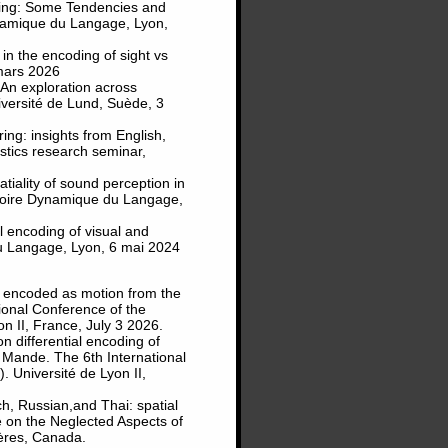
earing: Some Tendencies and
ynamique du Langage, Lyon,
 in the encoding of sight vs
mars 2026
: An exploration across
iversité de Lund, Suède, 3
ring: insights from English,
stics research seminar,
tiality of sound perception in
atoire Dynamique du Langage,
l encoding of visual and
du Langage, Lyon, 6 mai 2024
en encoded as motion from the
ional Conference of the
on II, France, July 3 2026.
on differential encoding of
 Mande. The 6th International
. Université de Lyon II,
ch, Russian,and Thai: spatial
e on the Neglected Aspects of
ières, Canada.