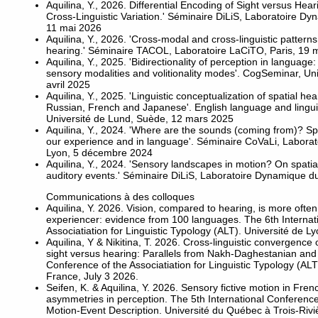
Aquilina, Y., 2026. Differential Encoding of Sight versus H
Cross-Linguistic Variation.' Séminaire DiLiS, Laboratoire D
11 mai 2026
Aquilina, Y., 2026. 'Cross-modal and cross-linguistic patterns
hearing.' Séminaire TACOL, Laboratoire LaCiTO, Paris, 19 
Aquilina, Y., 2025. 'Bidirectionality of perception in language
sensory modalities and volitionality modes'. CogSeminar, Un
avril 2025
Aquilina, Y., 2025. 'Linguistic conceptualization of spatial hea
Russian, French and Japanese'. English language and lingui
Université de Lund, Suède, 12 mars 2025
Aquilina, Y., 2024. 'Where are the sounds (coming from)? Spa
our experience and in language'. Séminaire CoVaLi, Labor
Lyon, 5 décembre 2024
Aquilina, Y., 2024. 'Sensory landscapes in motion? On spatia
auditory events.' Séminaire DiLiS, Laboratoire Dynamique 
Communications à des colloques
Aquilina, Y. 2026. Vision, compared to hearing, is more oft
experiencer: evidence from 100 languages. The 6th Internat
Associatiation for Linguistic Typology (ALT). Université de Ly
Aquilina, Y & Nikitina, T. 2026. Cross-linguistic convergence 
sight versus hearing: Parallels from Nakh-Daghestanian and
Conference of the Associatiation for Linguistic Typology (ALT)
France, July 3 2026.
Seifen, K. & Aquilina, Y. 2026. Sensory fictive motion in Fren
asymmetries in perception. The 5th International Conferenc
Motion-Event Description. Université du Québec à Trois-Riv