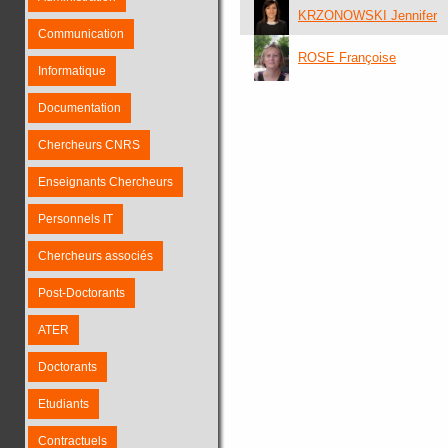
KRZONOWSKI Jennifer
Communication
ROSE Françoise
Informatique
Documentation
Chercheurs CNRS
Enseignants Chercheurs
Personnels IT
Chercheurs associés
Post-Doctorants
ATER
Doctorants
Etudiants
Contractuels