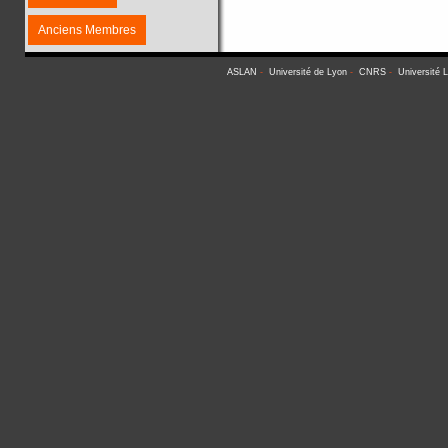
Anciens Membres
ASLAN
-
Université de Lyon
-
CNRS
-
Université 