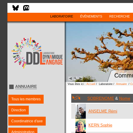
LABORATOIRE
ÉVÈNEMENTS
RECHERCHE
Commu
Vous êtes ici :
Accueil
/ Laboratoire /
Annuaire
/
C
ANNUAIRE
SOBRENOME
&
Nome
Tous les membres
Direction
ANSELME Rémi
Coordinatrice d'axe
KERN Sophie
Administration