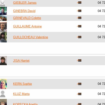
GIEBLER James
04 7
GINEBRA David
04 7
GRINEVALD Colette
GUILLAUME Antoine
04 7
GUILLOCHEAU Valentine
04 7
JISA Harriet
KERN Sophie
04 7
KLUZ Marta
04 7
KOPECKA Anetta
04 7