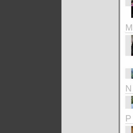
M
N
P