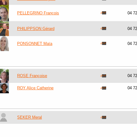
PELLEGRINO François
04 7
PHILIPPSON Gérard
04 7
PONSONNET Maïa
04 7
ROSE Françoise
04 7
ROY Alice Catherine
04 7
ŞEKER Meral