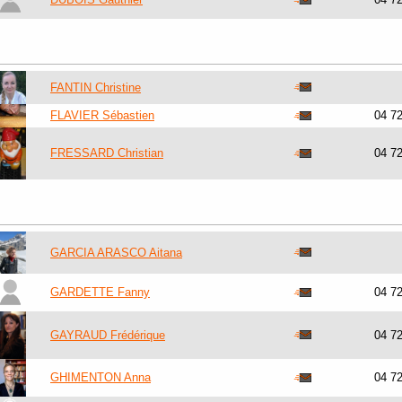
FANTIN Christine
FLAVIER Sébastien
04 7
FRESSARD Christian
04 7
GARCIA ARASCO Aitana
GARDETTE Fanny
04 7
GAYRAUD Frédérique
04 7
GHIMENTON Anna
04 7