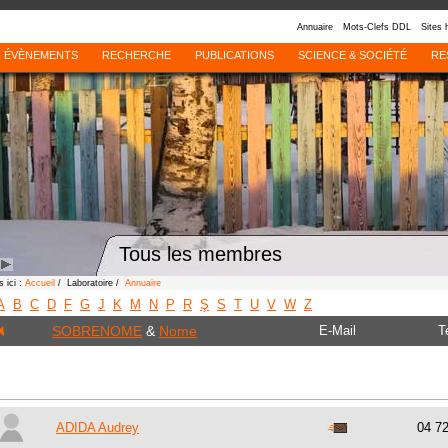
Annuaire
Mots-Clefs DDL
Sites 
ÉVÈNEMENTS
RECHERCHE
PUBLICATIONS
SCIENCE & SOCIÉTÉ
RE
Tous les membres
 ici :
Accueil
/ Laboratoire /
Annuaire
A
B
C
D
F
G
J
K
M
N
P
R
Ş
S
T
U
V
W
Z
SOBRENOME
&
Nome
E-Mail
T
ADIDA Audrey
04 7