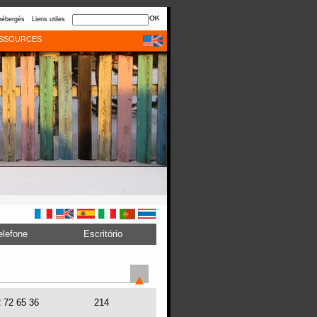
hébergés
Liens utiles
SSOURCES
elefone
Escritório
2 72 65 36
214