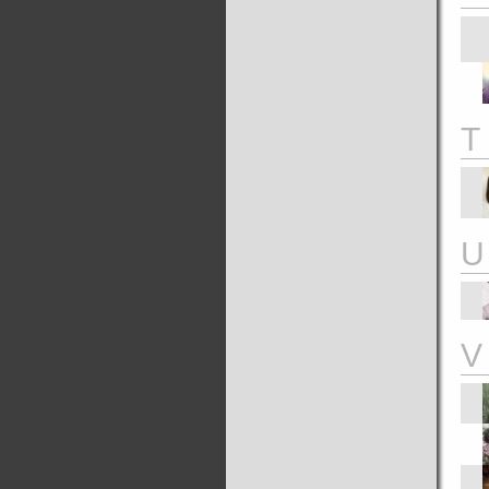
T
U
V