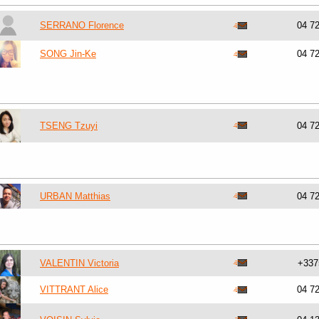
SERRANO Florence
04 7
SONG Jin-Ke
04 7
TSENG Tzuyi
04 7
URBAN Matthias
04 7
VALENTIN Victoria
+337
VITTRANT Alice
04 7