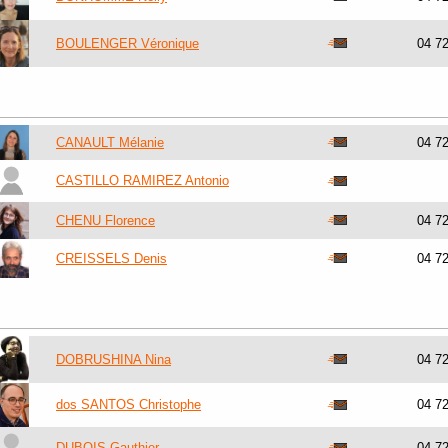
BOULENGER Véronique
04 7
CANAULT Mélanie
04 7
CASTILLO RAMIREZ Antonio
CHENU Florence
04 7
CREISSELS Denis
04 7
DOBRUSHINA Nina
04 7
dos SANTOS Christophe
04 7
DUBOIS Gauthier
04 7