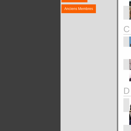
Anciens Membres
C
D