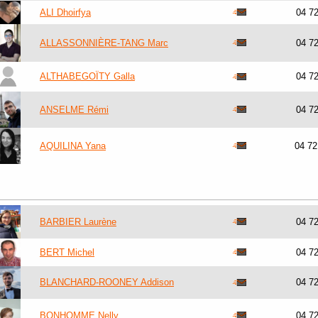
ALI Dhoirfya
04 7
ALLASSONNIÈRE-TANG Marc
04 7
ALTHABEGOÏTY Galla
04 7
ANSELME Rémi
04 7
AQUILINA Yana
04 7
BARBIER Laurène
04 7
BERT Michel
04 7
BLANCHARD-ROONEY Addison
04 7
BONHOMME Nelly
04 7