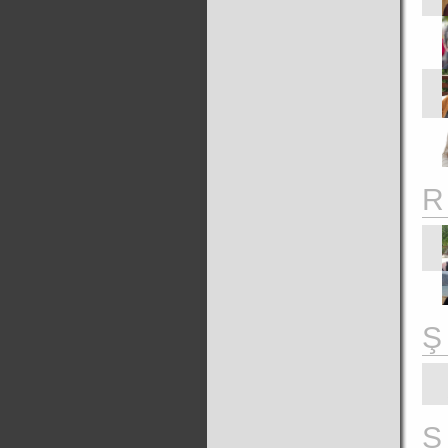
R
Ş
S