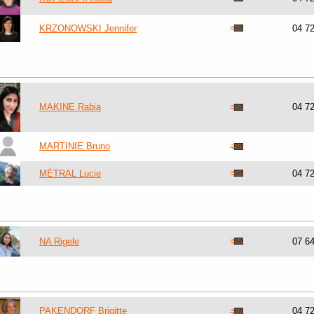
KRZONOWSKI Jennifer
04 7
MAKINE Rabia
04 7
MARTINIE Bruno
MÉTRAL Lucie
04 7
NA Rigele
07 6
PAKENDORF Brigitte
04 7